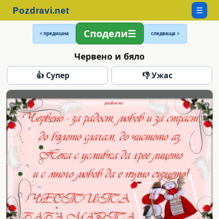
☰
Сподели
< предишна
следваща >
Червено и бяло
👍 Супер
👎 Ужас