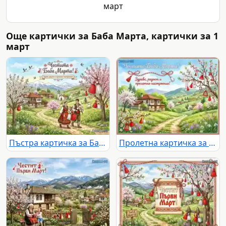
март
Още картички за Баба Марта, картички за 1
март
Пъстра картичка за Баба Марта с цъфнали дървета, традиционни къщи, планини и селска църква
Пролетна картичка за Баба Марта с красив пейзаж