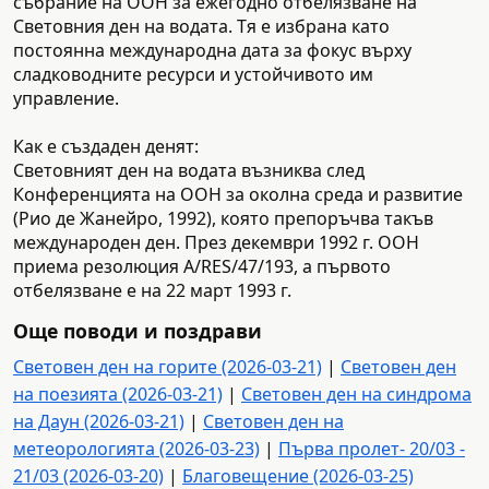
събрание на ООН за ежегодно отбелязване на
Световния ден на водата. Тя е избрана като
постоянна международна дата за фокус върху
сладководните ресурси и устойчивото им
управление.
Как е създаден денят:
Световният ден на водата възниква след
Конференцията на ООН за околна среда и развитие
(Рио де Жанейро, 1992), която препоръчва такъв
международен ден. През декември 1992 г. ООН
приема резолюция A/RES/47/193, а първото
отбелязване е на 22 март 1993 г.
Още поводи и поздрави
Световен ден на горите (2026-03-21)
|
Световен ден
на поезията (2026-03-21)
|
Световен ден на синдрома
на Даун (2026-03-21)
|
Световен ден на
метеорологията (2026-03-23)
|
Първа пролет- 20/03 -
21/03 (2026-03-20)
|
Благовещение (2026-03-25)