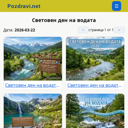
☰
Световен ден на водата
Дата:
2026-03-22
<
>
страница 1 от 1
Световен ден на водата 2026: Красив планински пейзаж с река и послание за опазване на водните ресурси.
Световен ден на водата 2026: Вода за мир. Картичка с река и природа.