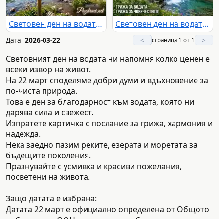
Световен ден на водата: Красиво планинско езеро с водопад и послание за опазване на ценния ресурс на 22 март.
Световен ден на водата: Красива планинска река с водопад и послания за опазване на водните ресурси.
Дата:
2026-03-22
<
>
страница 1 от 1
Световният ден на водата ни напомня колко ценен е
всеки извор на живот.
На 22 март споделяме добри думи и вдъхновение за
по-чиста природа.
Това е ден за благодарност към водата, която ни
дарява сила и свежест.
Изпратете картичка с послание за грижа, хармония и
надежда.
Нека заедно пазим реките, езерата и моретата за
бъдещите поколения.
Празнувайте с усмивка и красиви пожелания,
посветени на живота.
Защо датата е избрана:
Датата 22 март е официално определена от Общото