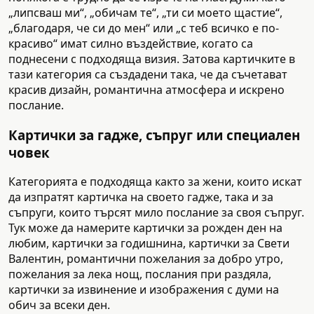
„липсваш ми“, „обичам те“, „ти си моето щастие“,
„благодаря, че си до мен“ или „с теб всичко е по-
красиво“ имат силно въздействие, когато са
поднесени с подходяща визия. Затова картичките в
тази категория са създадени така, че да съчетават
красив дизайн, романтична атмосфера и искрено
послание.
Картички за гадже, съпруг или специален
човек
Категорията е подходяща както за жени, които искат
да изпратят картичка на своето гадже, така и за
съпруги, които търсят мило послание за своя съпруг.
Тук може да намерите картички за рожден ден на
любим, картички за годишнина, картички за Свети
Валентин, романтични пожелания за добро утро,
пожелания за лека нощ, послания при раздяла,
картички за извинение и изображения с думи на
обич за всеки ден.