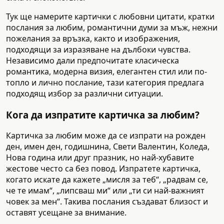
Тук ще намерите картички с любовни цитати, кратки
послания за любим, романтични думи за мъж, нежни
пожелания за връзка, както и изображения,
подходящи за изразяване на дълбоки чувства.
Независимо дали предпочитате класическа
романтика, модерна визия, елегантен стил или по-
топло и лично послание, тази категория предлага
подходящ избор за различни ситуации.
Кога да изпратите картичка за любим?
Картичка за любим може да се изпрати на рожден
ден, имен ден, годишнина, Свети Валентин, Коледа,
Нова година или друг празник, но най-хубавите
жестове често са без повод. Изпратете картичка,
когато искате да кажете „мисля за теб“, „радвам се,
че те имам“, „липсваш ми“ или „ти си най-важният
човек за мен“. Такива послания създават близост и
оставят усещане за внимание.