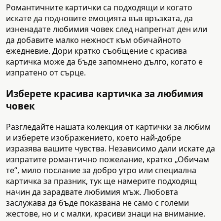
Романтичните картички са подходящи и когато
искате да подновите емоцията във връзката, да
изненадате любимия човек след напрегнат ден или
да добавите малко нежност към обичайното
ежедневие. Дори кратко съобщение с красива
картичка може да бъде запомнено дълго, когато е
изпратено от сърце.
Изберете красива картичка за любимия
човек
Разгледайте нашата колекция от картички за любим
и изберете изображението, което най-добре
изразява вашите чувства. Независимо дали искате да
изпратите романтично пожелание, кратко „Обичам
те“, мило послание за добро утро или специална
картичка за празник, тук ще намерите подходящ
начин да зарадвате любимия мъж. Любовта
заслужава да бъде показвана не само с големи
жестове, но и с малки, красиви знаци на внимание.