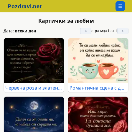
☰
Картички за любим
Дата:
всеки ден
<
>
страница 1 от 1
Червена роза и златен любовен цитат върху тъмен елегантен фон
Романтична сцена с две усмихнати чаши кафе и любовен цитат за любим навик