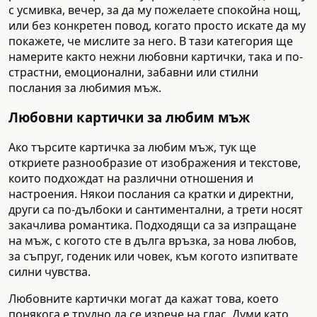
с усмивка, вечер, за да му пожелаете спокойна нощ,
или без конкретен повод, когато просто искате да му
покажете, че мислите за него. В тази категория ще
намерите както нежни любовни картички, така и по-
страстни, емоционални, забавни или стилни
послания за любимия мъж.
Любовни картички за любим мъж
Ако търсите картичка за любим мъж, тук ще
откриете разнообразие от изображения и текстове,
които подхождат на различни отношения и
настроения. Някои послания са кратки и директни,
други са по-дълбоки и сантиментални, а трети носят
закачлива романтика. Подходящи са за изпращане
на мъж, с когото сте в дълга връзка, за нова любов,
за съпруг, годеник или човек, към когото изпитвате
силни чувства.
Любовните картички могат да кажат това, което
понякога е трудно да се изрече на глас. Думи като