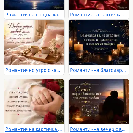
Романтична нощна картичка за любов от разстояние под луна и звезди
Романтична картичка с роза, червен сатен и послание за докосване на душата
Романтично утро с кафе, роза и любовно послание за любим човек
Романтична благодарност със свещи, златни орнаменти и послание за обич всеки ден
Романтична картичка с преплетени ръце, червени рози и нежно любовно послание
Романтична вечер с влюбена двойка, свещи, рози и надпис за любовта в обикновения ден