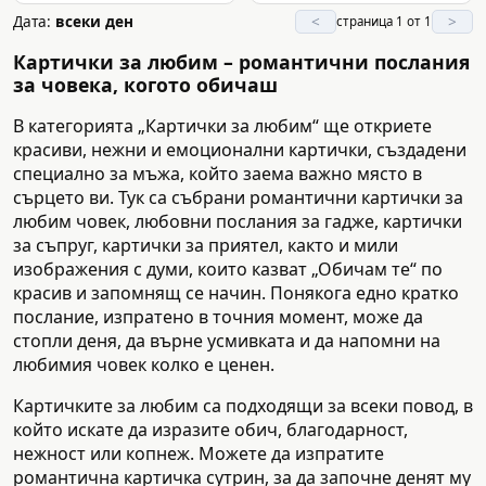
Дата:
всеки ден
<
>
страница 1 от 1
Картички за любим – романтични послания
за човека, когото обичаш
В категорията „Картички за любим“ ще откриете
красиви, нежни и емоционални картички, създадени
специално за мъжа, който заема важно място в
сърцето ви. Тук са събрани романтични картички за
любим човек, любовни послания за гадже, картички
за съпруг, картички за приятел, както и мили
изображения с думи, които казват „Обичам те“ по
красив и запомнящ се начин. Понякога едно кратко
послание, изпратено в точния момент, може да
стопли деня, да върне усмивката и да напомни на
любимия човек колко е ценен.
Картичките за любим са подходящи за всеки повод, в
който искате да изразите обич, благодарност,
нежност или копнеж. Можете да изпратите
романтична картичка сутрин, за да започне денят му