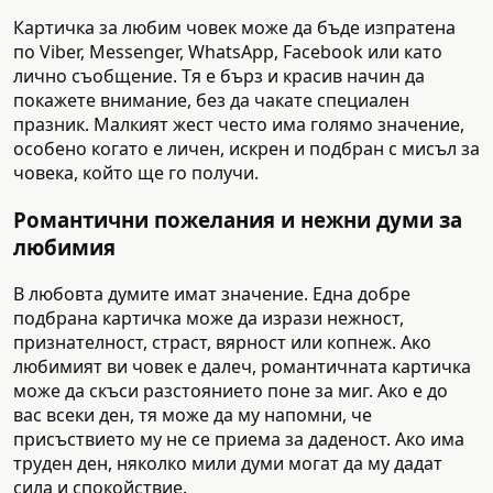
Картичка за любим човек може да бъде изпратена
по Viber, Messenger, WhatsApp, Facebook или като
лично съобщение. Тя е бърз и красив начин да
покажете внимание, без да чакате специален
празник. Малкият жест често има голямо значение,
особено когато е личен, искрен и подбран с мисъл за
човека, който ще го получи.
Романтични пожелания и нежни думи за
любимия
В любовта думите имат значение. Една добре
подбрана картичка може да изрази нежност,
признателност, страст, вярност или копнеж. Ако
любимият ви човек е далеч, романтичната картичка
може да скъси разстоянието поне за миг. Ако е до
вас всеки ден, тя може да му напомни, че
присъствието му не се приема за даденост. Ако има
труден ден, няколко мили думи могат да му дадат
сила и спокойствие.