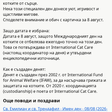
котките от сърце.
Нека този специален ден донесе уют, игривост и
щастливи мигове.
Споделете внимание и обич с картичка за 8 август.
Защо датата е избрана:
Датата е 8 август, защото Международният ден на
котките се отбелязва ежегодно точно на този ден.
Това се потвърждава от International Cat Care
(настоящ координатор на деня) и утвърдени
енциклопедични източници.
Как е създаден денят:
Денят е създаден през 2002 г. от International Fund
for Animal Welfare (IFAW), за да насърчава грижата и
защитата на котките. От 2020 г. координацията
(custodianship) е поета от International Cat Care.
Още поводи и поздрави
Св. Емилиан и св. Трендафил - Имен ден - 08/08 (2026-