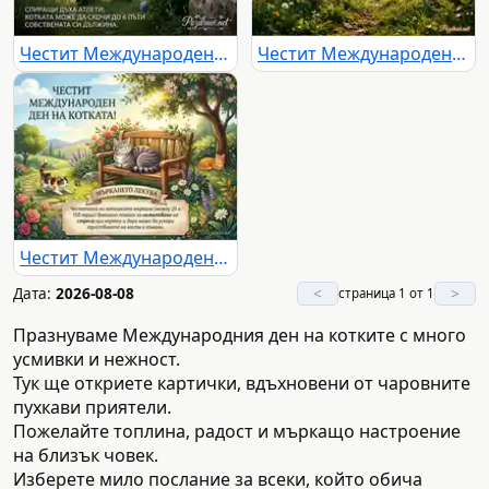
Честит Международен ден на котката! Пъргава котка скача в градина, празнувайки котешкия ден с интересен факт.
Честит Международен ден на котката: Грациозна котка скача в слънчев парк, отбелязвайки котешката ловкост.
Честит Международен ден на котката: Илюстрация с котки в градина и ползи от мъркането.
Дата:
2026-08-08
<
>
страница 1 от 1
Празнуваме Международния ден на котките с много
усмивки и нежност.
Тук ще откриете картички, вдъхновени от чаровните
пухкави приятели.
Пожелайте топлина, радост и мъркащо настроение
на близък човек.
Изберете мило послание за всеки, който обича