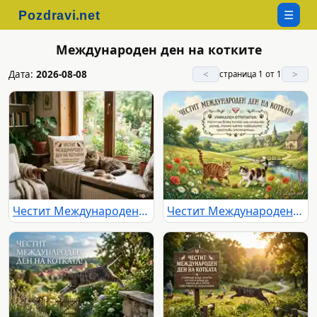
☰
Международен ден на котките
Дата:
2026-08-08
<
>
страница 1 от 1
Честит Международен ден на котката! Уютна сцена с котка на прозореца и градина.
Честит Международен ден на котката: Игриви котки в идиличен селски пейзаж с уникален факт.