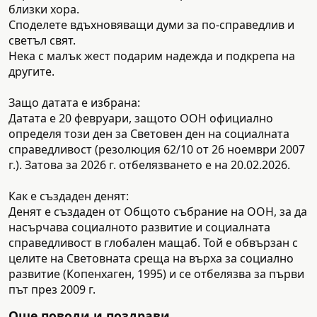
близки хора.
Споделете вдъхновяващи думи за по-справедлив и
светъл свят.
Нека с малък жест подарим надежда и подкрепа на
другите.
Защо датата е избрана:
Датата е 20 февруари, защото ООН официално
определя този ден за Световен ден на социалната
справедливост (резолюция 62/10 от 26 ноември 2007
г.). Затова за 2026 г. отбелязването е на 20.02.2026.
Как е създаден денят:
Денят е създаден от Общото събрание на ООН, за да
насърчава социалното развитие и социалната
справедливост в глобален мащаб. Той е обвързан с
целите на Световната среща на върха за социално
развитие (Копенхаген, 1995) и се отбелязва за първи
път през 2009 г.
Още поводи и поздрави