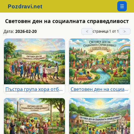
☰
Световен ден на социалната справедливост
Дата:
2026-02-20
<
>
страница 1 от 1
Пъстра група хора отбелязва Световния ден на социалната справедливост, марширувайки за човешки права, равенство и достоен труд под дъга.
Световен ден на социалната справедливост: Единство, равенство и солидарност за по-добро бъдеще.