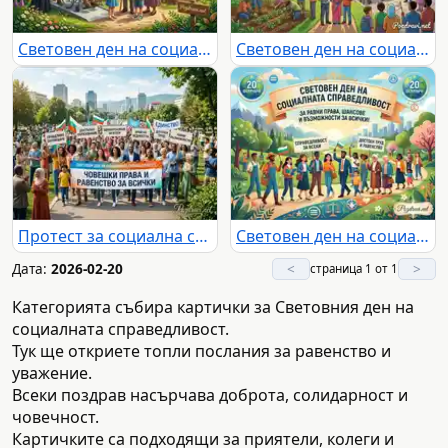
Световен ден на социалната справедливост: Празник на равенството, човешките права и достойнството за всички на 20 февруари.
Световен ден на социалната справедливост: Общност, равенство и устойчиво бъдеще за всички.
Протест за социална справедливост, човешки права и равенство в България.
Световен ден на социалната справедливост: Единство за равни права и възможности за всички на 20 февруари.
Дата:
2026-02-20
<
>
страница 1 от 1
Категорията събира картички за Световния ден на
социалната справедливост.
Тук ще откриете топли послания за равенство и
уважение.
Всеки поздрав насърчава доброта, солидарност и
човечност.
Картичките са подходящи за приятели, колеги и