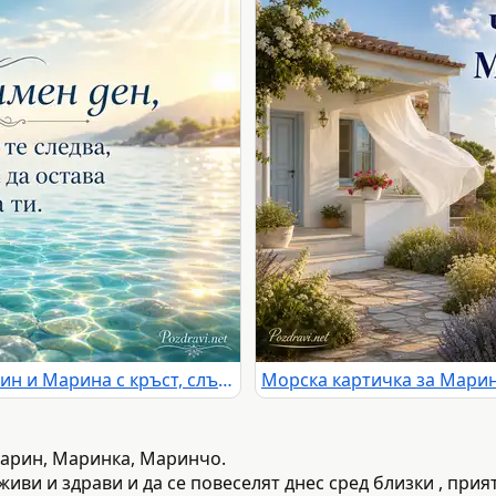
Светла морска картичка за Марин и Марина с кръст, слънчеви лъчи и ясен български надпис
Марин, Маринка, Маринчо.
 живи и здрави и да се повеселят днес сред близки , при