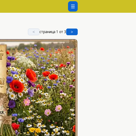
☰
<
>
страница 1 от 3