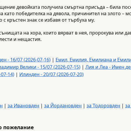
.
ъщение девойката получила смъртна присъда – била пос
а като победителка на дявола, причинител на злото – мо
о с кръстен знак се избавя от търбуха му.
сънищата на хора, които вярват в нея, пророкува или дав
олести и нещастия.
 - 16/07 (2026-07-16)
|
Емил, Емилия, Емилиана и Емилиа
адимир Велики - 15/07 (2026-07-15)
|
Лия и Леа - Имен ден
-07-14)
|
Илинден - 20/07 (2026-07-20)
ен
|
за Ивановден
|
за Йордановден
|
за Тодоровден
|
за
о пожелание