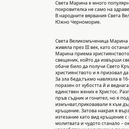
Света Марина е много популярна 
покровителка не само на здравет
В народните вярвания Света Ве
Южно Черноморие.
Света Великомъченица Марина е
живяла през III век, като остан
Марина приема християнството 
свещеник, който да извърши св
обаче било да получи Свето Кръ
християнството и я призовал да
За зла беда,тъкмо навлязла в 1
поразен от хубостта й и веднага
единствен жених е Христос. Раз
пръв съдник и гонител, но я по
измъчват,приковавали я към дърв
кръщение. Затова накрая я върз
изтезание като вид кръщение с 
молитвата и чудото станало – о