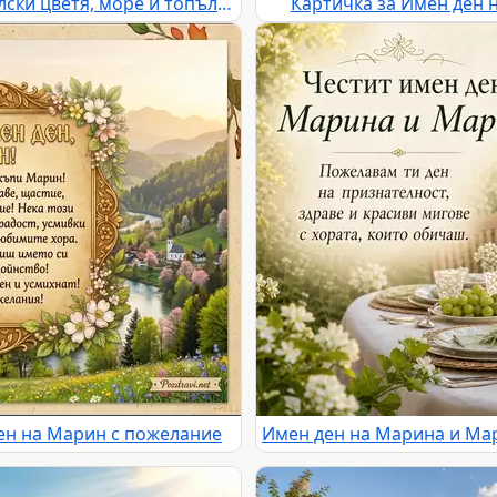
Лятна картичка за Марина с полски цветя, море и топъл имен ден поздрав
Картичка за Имен ден 
ен на Марин с пожелание