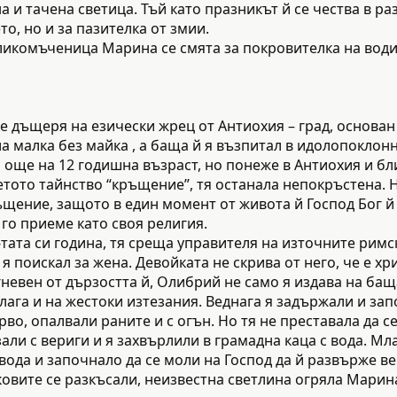
и тачена светица. Тъй като празникът й се чества в разг
о, но и за пазителка от змии.
ликомъченица Марина се смята за покровителка на води
 дъщеря на езически жрец от Антиохия – град, основан 
ала малка без майка , а баща й я възпитал в идолопокло
още на 12 годишна възраст, но понеже в Антиохия и бл
етото тайнство “кръщение”, тя останала непокръстена.
щение, защото в един момент от живота й Господ Бог й 
 го приеме като своя религия.
6-тата си година, тя среща управителя на източните ри
 я поискал за жена. Девойката не скрива от него, че е хр
гневен от дързостта й, Олибрий не само я издава на бащ
длага и на жестоки изтезания. Веднага я задържали и зап
о, опалвали раните и с огън. Но тя не преставала да се
али с вериги и я захвърлили в грамадна каца с вода. М
вода и започнало да се моли на Господ да й развърже в
ковите се разкъсали, неизвестна светлина огряла Марина