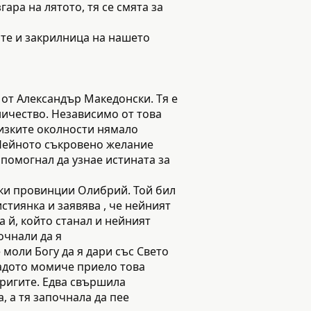
ара на лятото, тя се смята за
те и закрилница на нашето
от Александър Македонски. Тя е
нничество. Независимо от това
изките околности нямало
 Нейното съкровено желание
помогнал да узнае истината за
мски провинции Олибрий. Той бил
истиянка и заявява , че нейният
а й, който станал и нейният
очнали да я
 моли Богу да я дари със Свето
ладото момиче приело това
еригите. Едва свършила
, а тя започнала да пее