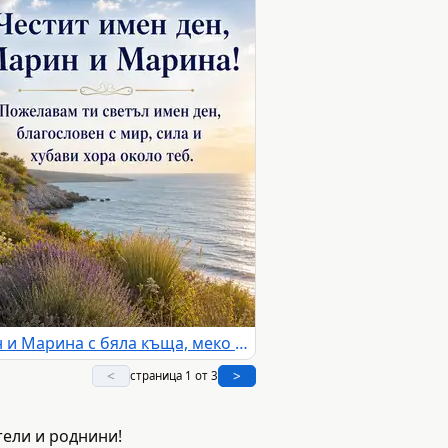
Морска картичка за Марин и Марина с бяла къща, меко слънце и благословия
<
>
страница 1 от 3
ятели и роднини!