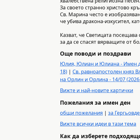
хвалебствена религиозна песен
За своето странно христово кр
Св. Марина често е изобразяван
че убива дракона-изкусител, кат
Казват, че Светицата посещава 
за да се спасят вярващите от б
Още поводи и поздрави
Юлия, Юлиан и Юлиана - Имен ден
18)
|
Св. равноапостолен княз Вл
на Орлин и Орлина - 14/07 (2026
Вижте и най-новите картички
Пожелания за имен ден
общи пожелания
|
за Гергьовд
Вижте всички идеи в тази тема
Как да изберете подходящ