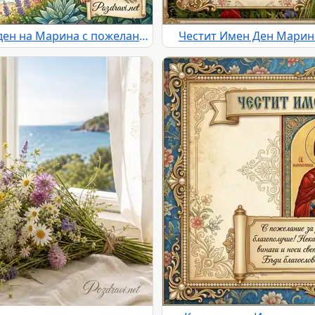
Оригинална картичка за Имен ден на Марина с пожелание
Честит Имен Ден Марина