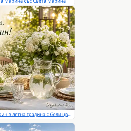
на Марина със Света Марина
Имен ден на Марина и Марин в лятна градина с бели цветя и топло пожелание