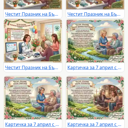
Честит Празник на Българските Медицински Работници!
Честит Празник на Българските Медицински Работници!
Честит Празник на Българските Медицински Работници!
Картичка за 7 април с поздрав и благодарност към здравните работници за техните грижи и професионализъм
Картичка за 7 април с поздрав и благодарност към санитарите за техните грижи, човечност и всеотдайност
Картичка за 7 април с поздрав и благодарност към психиатрите за тяхната грижа към психичното здраве