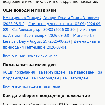
поздравете именника с лично, сърдечно послание.
Още поводи и поздрави
Имен ден на Генадий, Генади, Гено и Гена – 31 август
(2026-08-31)
|
Световен ден на кокоса - 02.09 (2026-09-
02)
|
Св. Александър - 30/08 (2026-08-30)
|
Имен ден
на Антим – 3 септември (2026-09-03)
|
More Herbs,
Less Salt Day – August 29 (2026-08-29)
|
Ден на дивата
природа - 4 септември (2026-09-04)
Вижте и най-новите картички
Пожелания за имен ден
общи пожелания
|
за Гергьовден
|
за Ивановден
|
за
Йордановден
|
за Тодоровден
|
за Петровден
Вижте всички идеи в тази тема
Как да изберете подходящо пожелание
Страниците за Симеоновден - 01.09 печелят най-