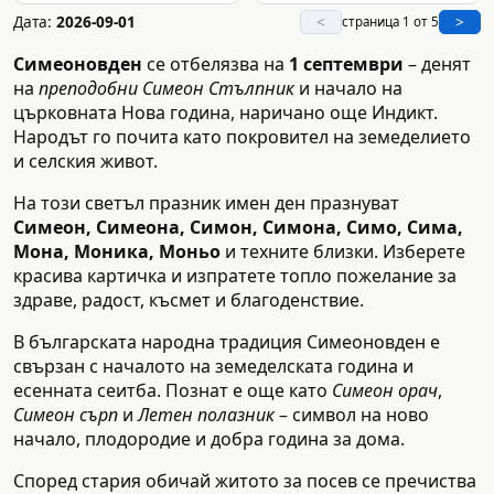
Дата:
2026-09-01
<
>
страница 1 от 5
Симеоновден
се отбелязва на
1 септември
– денят
на
преподобни Симеон Стълпник
и начало на
църковната Нова година, наричано още Индикт.
Народът го почита като покровител на земеделието
и селския живот.
На този светъл празник имен ден празнуват
Симеон, Симеона, Симон, Симона, Симо, Сима,
Мона, Моника, Моньо
и техните близки. Изберете
красива картичка и изпратете топло пожелание за
здраве, радост, късмет и благоденствие.
В българската народна традиция Симеоновден е
свързан с началото на земеделската година и
есенната сеитба. Познат е още като
Симеон орач
,
Симеон сърп
и
Летен полазник
– символ на ново
начало, плодородие и добра година за дома.
Според стария обичай житото за посев се пречиства