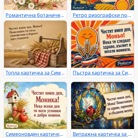
Романтична ботаническа картичка за Симеоновден и имен ден на Симона
Ретро ризографски поздрав за Симеоновден с петел, житен клас и пожелание за Симо
Топла картичка за Симеоновден с жито, орехи и поздрав за Моньо
Пъстра картичка за Симеоновден с пожелание за Моньо
Симеоновден картичка за Моника с жито, ябълка и сърдечен поздрав
Витражна картичка за Симеоновден с пожелание за Мона