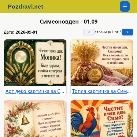
☰
Симеоновден - 01.09
Дата:
2026-09-01
<
>
страница 1 от 5
Арт деко картичка за Симеоновден с пожелание към Моника
Топла картичка за Симеоновден със златни житни класове и българска шевица