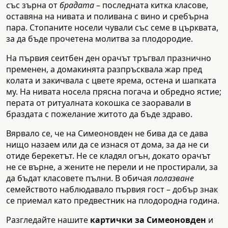
със зърна от
брадата
– последната китка класове,
оставяна на нивата и поливана с вино и сребърна
пара. Стопаните носели чували със семе в църквата,
за да бъде прочетена молитва за плодородие.
На първия сеитбен ден орачът тръгвал празнично
пременен, а домакинята разпръсквала жар пред
колата и закичвала с цвете ярема, остена и шапката
му. На нивата носела прясна погача и обредно ястие;
перата от ритуалната кокошка се заоравали в
браздата с пожелание житото да бъде здраво.
Вярвало се, че на Симеоновден не бива да се дава
нищо назаем или да се изнася от дома, за да не си
отиде берекетът. Не се кладял огън, докато орачът
не се върне, а жените не перели и не простирали, за
да бъдат класовете пълни. В обичая
полазване
семейството наблюдавало първия гост – добър знак
се приемал като предвестник на плодородна година.
Разгледайте нашите
картички за Симеоновден
и