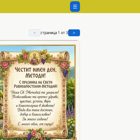
☰
<
>
страница 1 от 3