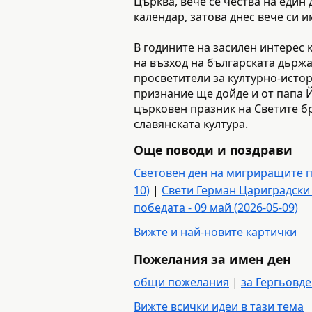
Църква, вече се чества на един 
календар, затова днес вече си и
В годините на засилен интерес
на възход на българската дьржа
просветители за културно-истори
признание ще дойде и от папа Йо
църковен празник на Светите бр
славянската култура.
Още поводи и поздрави
Световен ден на мигриращите пт
10)
|
Свети Герман Цариградски 
победата - 09 май (2026-05-09)
Вижте и най-новите картички
Пожелания за имен ден
общи пожелания
|
за Гергьовд
Вижте всички идеи в тази тема