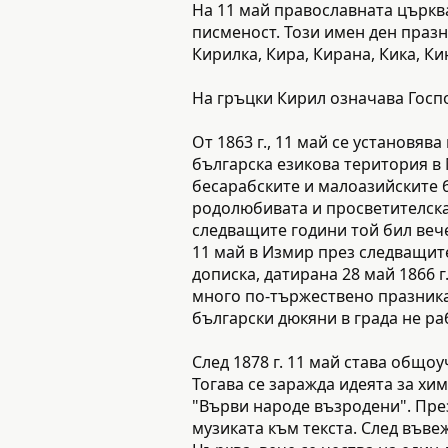
На 11 май православната църква
писменост. Този имен ден празну
Кирилка, Кира, Кирана, Кика, Ки
На гръцки Кирил означава Госп
От 1863 г., 11 май се установя
българска езикова територия в 
бесарабските и малоазийските б
родолюбивата и просветителска 
следващите години той бил вече
11 май в Измир през следващите
дописка, датирана 28 май 1866 
много по-тържествено празника
български дюкяни в града не ра
След 1878 г. 11 май става общо
Тогава се заражда идеята за хим
"Върви народе възродени". Пре
музиката към текста. След въве