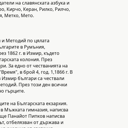
атели на славянската азбука и
о, Кирчо, Керан, Рилко, Рилчо,
я, Метко, Мето.
л и Методий по цялата
ългарите в Румъния,
ез 1862 г. в Измир, където
гарската колония. През
и. За едно от честванията на
мя", в брой 4, год. 1,1866 г. В
в Измир българи са чествали
етодий. През този ден всички
но гърците.
ите на Българската екзархия.
ел в Мъжката гимназия, написва
лище Панайот Пипков написва
ът, отбелязван от държава и