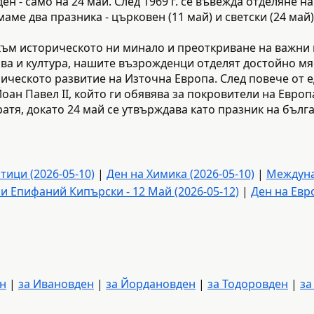
ден - само на 24 май. След 1969 г. се въвежда отделяне н
маме два празника - църковен (11 май) и светски (24 май)
 към историческото ни минало и преоткриване на важни
ва и култура, нашите възрожденци отделят достойно мя
ческото развитие на Източна Европа. След повече от еди
ан Павел II, който ги обявява за покровители на Европа
атя, докато 24 май се утвърждава като празник на бълга
ици (2026-05-10)
|
Ден на Химика (2026-05-10)
|
Междуна
и Епифаний Кипърски - 12 Май (2026-05-12)
|
Ден на Евро
ен
|
за Ивановден
|
за Йордановден
|
за Тодоровден
|
за