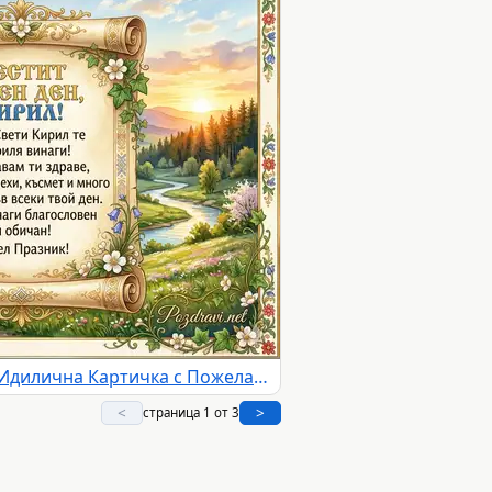
Честит Имен Ден, Кирил! - Идилична Картичка с Пожелания
<
>
страница 1 от 3