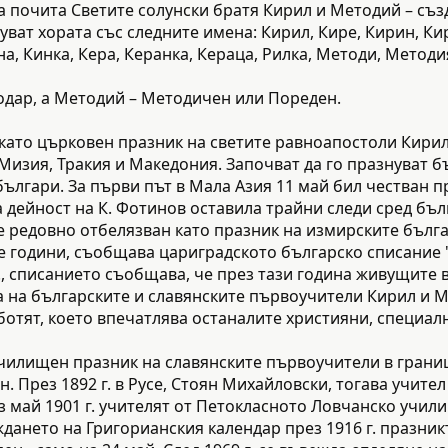
 почита Светите солунски братя Кирил и Методий – създ
ват хората със следните имена: Кирил, Кире, Кирин, Кир
на, Кинка, Кера, Керанка, Кераца, Рилка, Методи, Методи
одар, а Методий – Методичен или Пореден.
ва като църковен празник на светите равноапостоли Кири
Мизия, Тракия и Македония. Започват да го празнуват б
ългари. За първи път в Мала Азия 11 май бил честван пр
дейност на К. Фотинов оставила трайни следи сред бъл
 редовно отбелязван като празник на измирските българ
 години, съобщава цариградското българско списание "Вре
г., списанието съобщава, че през тази година живущите 
 на българските и славянските първоучители Кирил и М
ботят, което впечатлява останалите християни, специал
училищен празник на славянските първоучители в границ
н. През 1892 г. в Русе, Стоян Михайловски, тогава учит
з май 1901 г. учителят от Петокласното Ловчанско учи
ждането на Григорианския календар през 1916 г. празник