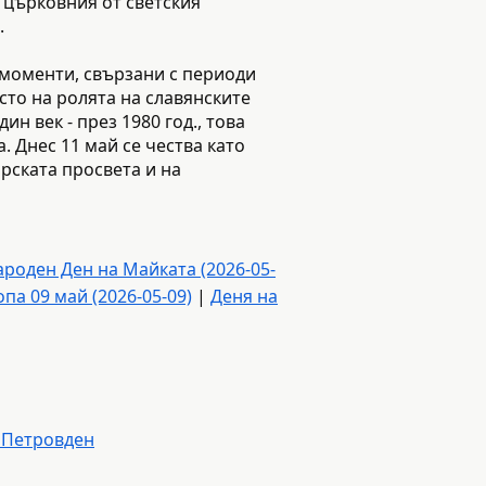
а църковния от светския
.
 моменти, свързани с периоди
сто на ролята на славянските
н век - през 1980 год., това
. Днес 11 май се чества като
рската просвета и на
роден Ден на Майката (2026-05-
па 09 май (2026-05-09)
|
Деня на
 Петровден