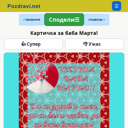
☰
Сподели
< предишна
следваща >
Картичка за баба Марта!
👍 Супер
👎 Ужас