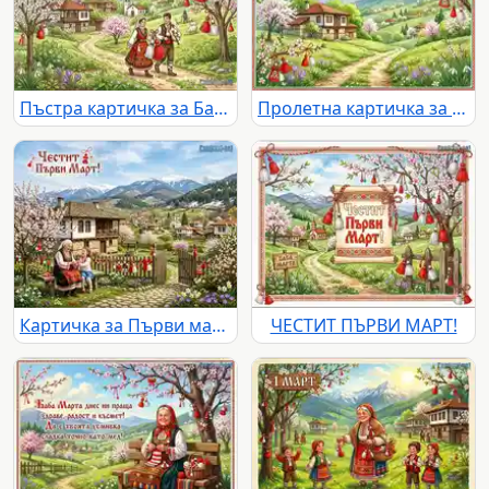
Пъстра картичка за Баба Марта с цъфнали дървета, традиционни къщи, планини и селска църква
Пролетна картичка за Баба Марта с красив пейзаж
Картичка за Първи март - пролетен ден в планинско село
ЧЕСТИТ ПЪРВИ МАРТ!