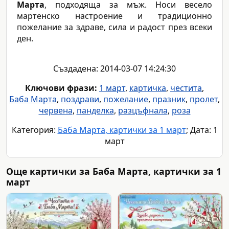
Марта
, подходяща за мъж. Носи весело
мартенско настроение и традиционно
пожелание за здраве, сила и радост през всеки
ден.
Създадена: 2014-03-07 14:24:30
Ключови фрази:
1 март
,
картичка
,
честита
,
Баба Марта
,
поздрави
,
пожелание
,
празник
,
пролет
,
червена
,
панделка
,
разцъфнала
,
роза
Категория:
Баба Марта, картички за 1 март
; Дата: 1
март
Още картички за Баба Марта, картички за 1
март