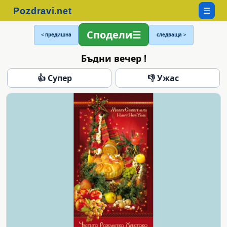
☰
Сподели
< предишна
следваща >
Бъдни вечер !
👍 Супер
👎 Ужас