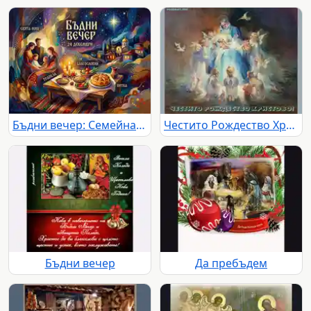
Бъдни вечер: Семейна трапеза, традиции и благословия под звездното небе.
Честито Рождество Христово!
Бъдни вечер
Да пребъдем