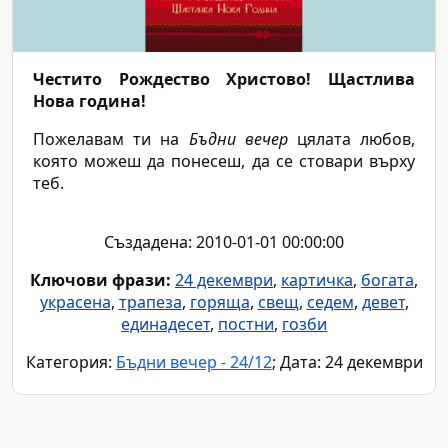
Честито Рождество Христово!
Щастлива
Нова година!
Пожелавам ти на
Бъдни вечер
цялата любов,
която можеш да понесеш, да се стовари върху
теб.
Създадена: 2010-01-01 00:00:00
Ключови фрази:
24 декември
,
картичка
,
богата
,
украсена
,
трапеза
,
горяща
,
свещ
,
седем
,
девет
,
единадесет
,
постни
,
гозби
Категория:
Бъдни вечер - 24/12
; Дата: 24 декември