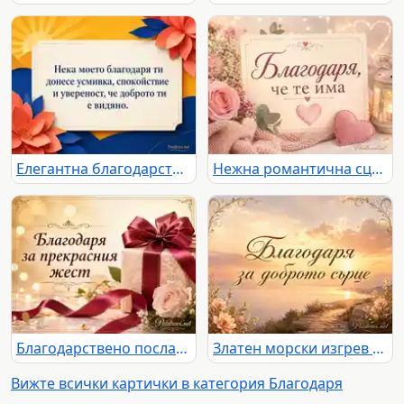
Елегантна благодарствена картичка с топъл изгрев и ясно българско послание
Нежна романтична сцена с рози, сърце и послание „Благодаря, че те има“
Благодарствено послание със стилен подарък, бордо панделка, златист блясък и нежни рози
Златен морски изгрев с цветя и елегантен надпис „Благодаря за доброто сърце“
Вижте всички картички в категория Благодаря