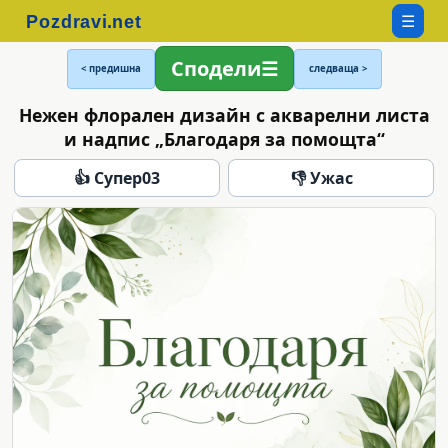
☰
Сподели
< предишна
следваща >
Нежен флорален дизайн с акварелни листа
и надпис „Благодаря за помощта“
👍 Супер
03
👎 Ужас