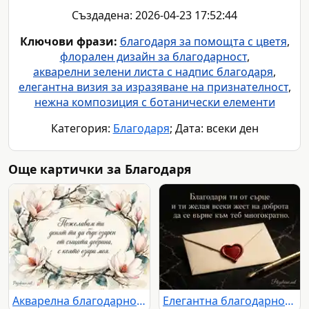
Създадена: 2026-04-23 17:52:44
Ключови фрази:
благодаря за помощта с цветя
,
флорален дизайн за благодарност
,
акварелни зелени листа с надпис благодаря
,
елегантна визия за изразяване на признателност
,
нежна композиция с ботанически елементи
Категория:
Благодаря
; Дата: всеки ден
Още картички за Благодаря
Акварелна благодарност с магнолии и елегантен български надпис
Елегантна благодарност с кремав плик, червено восъчно сърце и златна писалка