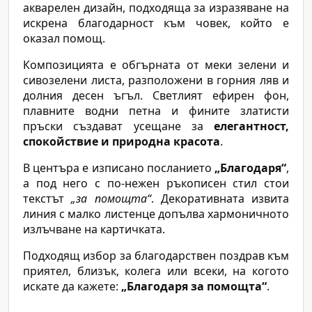
акварелен дизайн, подходяща за изразяване на
искрена благодарност към човек, който е
оказал помощ.
Композицията е обгърната от меки зелени и
сивозелени листа, разположени в горния ляв и
долния десен ъгъл. Светлият ефирен фон,
плавните водни петна и фините златисти
пръски създават усещане за
елегантност,
спокойствие и природна красота
.
В центъра е изписано посланието
„Благодаря“
,
а под него с по-нежен ръкописен стил стои
текстът
„за помощта“
. Декоративната извита
линия с малко листенце допълва хармоничното
излъчване на картичката.
Подходящ избор за благодарствен поздрав към
приятел, близък, колега или всеки, на когото
искате да кажете:
„Благодаря за помощта“
.