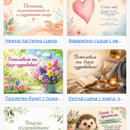
Нежна пастелна сцена с цветя, чаша и послание за бързо оздравяване
Акварелно сърце с нежно послание за бързо оздравяване
Пролетен букет с пожелание за бързо оздравяване
Уютна сцена с книга, чай, свещ и надпис за бързо оздравяване