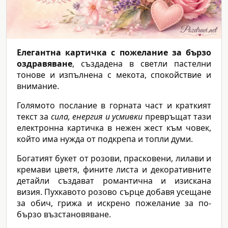
Елегантна картичка с пожелание за бързо
оздравяване
, създадена в светли пастелни
тонове и изпълнена с мекота, спокойствие и
внимание.
Голямото послание в горната част и краткият
текст за
сила, енергия и усмивки
превръщат тази
електронна картичка в нежен жест към човек,
който има нужда от подкрепа и топли думи.
Богатият букет от розови, прасковени, лилави и
кремави цветя, фините листа и декоративните
детайли създават романтична и изискана
визия. Пухкавото розово сърце добавя усещане
за обич, грижа и искрено пожелание за по-
бързо възстановяване.