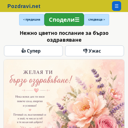
☰
Сподели
< предишна
следваща >
Нежно цветно послание за бързо
оздравяване
👍 Супер
👎 Ужас