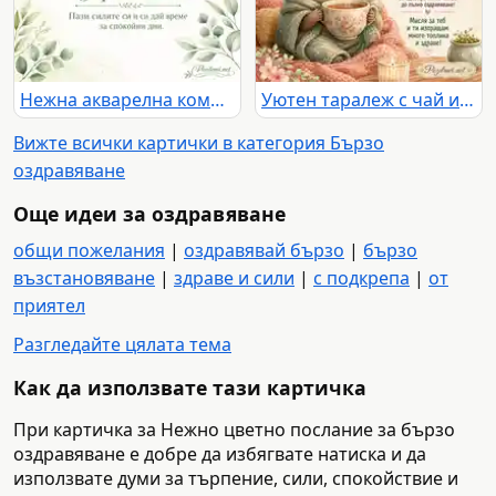
Нежна акварелна композиция с послание „Бързо оздравяване“
Уютен таралеж с чай и текст за бързо възстановяване
Вижте всички картички в категория Бързо
оздравяване
Още идеи за оздравяване
общи пожелания
|
оздравявай бързо
|
бързо
възстановяване
|
здраве и сили
|
с подкрепа
|
от
приятел
Разгледайте цялата тема
Как да използвате тази картичка
При картичка за Нежно цветно послание за бързо
оздравяване е добре да избягвате натиска и да
използвате думи за търпение, сили, спокойствие и