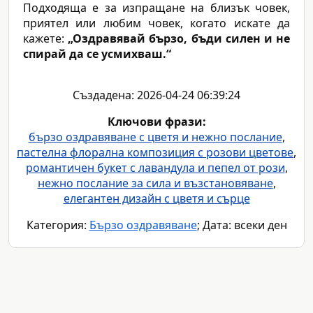
Подходяща е за изпращане на близък човек,
приятел или любим човек, когато искате да
кажете:
„Оздравявай бързо, бъди силен и не
спирай да се усмихваш.“
Създадена: 2026-04-24 06:39:24
Ключови фрази:
бързо оздравяване с цветя и нежно послание
,
пастелна флорална композиция с розови цветове
,
романтичен букет с лавандула и пепел от рози
,
нежно послание за сила и възстановяване
,
елегантен дизайн с цветя и сърце
Категория:
Бързо оздравяване
; Дата: всеки ден