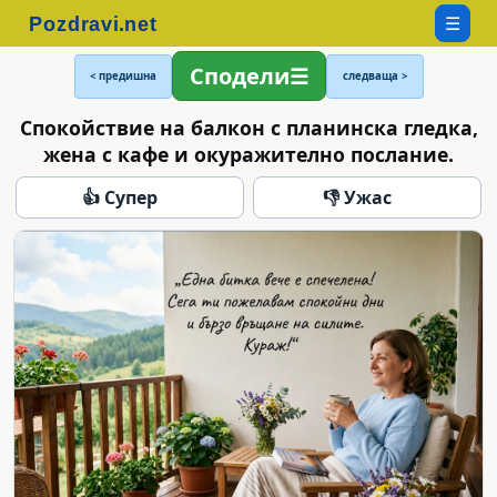
☰
Сподели
< предишна
следваща >
Спокойствие на балкон с планинска гледка,
жена с кафе и окуражително послание.
👍 Супер
👎 Ужас