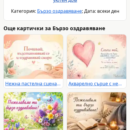
уютен дом
Категория:
Бързо оздравяване
; Дата: всеки ден
Още картички за Бързо оздравяване
Нежна пастелна сцена с цветя, чаша и послание за бързо оздравяване
Акварелно сърце с нежно послание за бързо оздравяване