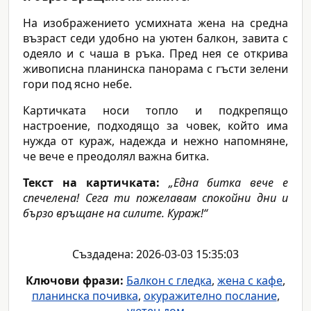
На изображението усмихната жена на средна
възраст седи удобно на уютен балкон, завита с
одеяло и с чаша в ръка. Пред нея се открива
живописна планинска панорама с гъсти зелени
гори под ясно небе.
Картичката носи топло и подкрепящо
настроение, подходящо за човек, който има
нужда от кураж, надежда и нежно напомняне,
че вече е преодолял важна битка.
Текст на картичката:
„Една битка вече е
спечелена! Сега ти пожелавам спокойни дни и
бързо връщане на силите. Кураж!“
Създадена: 2026-03-03 15:35:03
Ключови фрази:
Балкон с гледка
,
жена с кафе
,
планинска почивка
,
окуражително послание
,