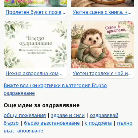
Пролетен букет с пожелание за бързо оздравяване
Уютна сцена с книга, чай, свещ и надпис за бързо оздравяване
Нежна акварелна композиция с послание „Бързо оздравяване“
Уютен таралеж с чай и текст за бързо възстановяване
Вижте всички картички в категория Бързо
оздравяване
Още идеи за оздравяване
общи пожелания
|
здраве и сили
|
оздравявай
бързо
|
бързо възстановяване
|
с подкрепа
|
пълно
възстановяване