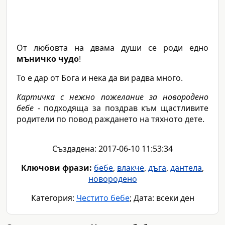
От любовта на двама души се роди едно
мъничко чудо
!
То е дар от Бога и нека да ви радва много.
Картичка с нежно пожелание за новородено
бебе
- подходяща за поздрав към щастливите
родители по повод раждането на тяхното дете.
Създадена: 2017-06-10 11:53:34
Ключови фрази:
бебе
,
влакче
,
дъга
,
дантела
,
новородено
Категория:
Честито бебе
; Дата: всеки ден