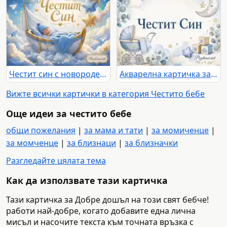
Честит син с новородено бебе в синя люлка сред облаци, звезди и балони
Акварелна картичка за раждане на момче с надпис „Честит Син“
Вижте всички картички в категория Честито бебе
Още идеи за честито бебе
общи пожелания
|
за мама и тати
|
за момиченце
|
за момченце
|
за близнаци
|
за близначки
Разгледайте цялата тема
Как да използвате тази картичка
Тази картичка за Добре дошъл на този свят бебче!
работи най-добре, когато добавите една лична
мисъл и насочите текста към точната връзка с