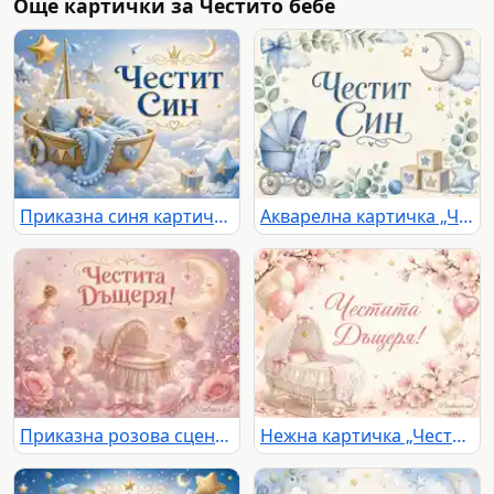
Още картички за Честито бебе
Приказна синя картичка „Честит Син“ с бебешка люлка, мече, облаци и златни звезди
Акварелна картичка „Честит Син“ с бебешка количка, луна и звезди
Приказна розова сцена с феи, бебешка люлка и надпис „Честита Дъщеря!“
Нежна картичка „Честита Дъщеря!“ с бебешка люлка, розови цветя и балони