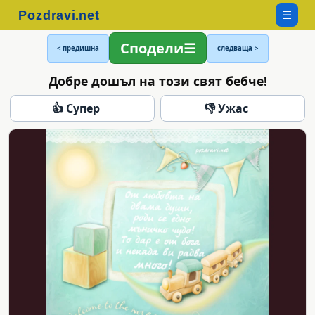
☰
Сподели
< предишна
следваща >
Добре дошъл на този свят бебче!
👍 Супер
👎 Ужас