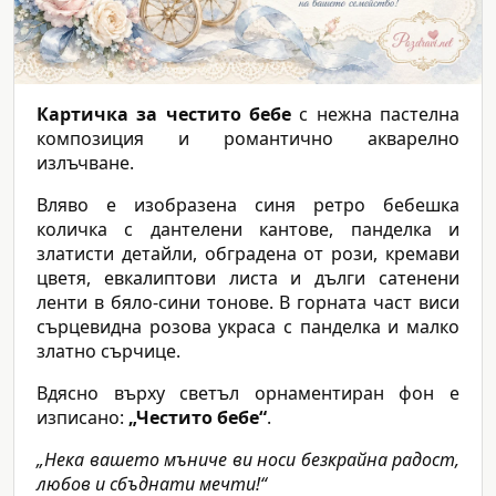
Картичка за честито бебе
с нежна пастелна
композиция и романтично акварелно
излъчване.
Вляво е изобразена синя ретро бебешка
количка с дантелени кантове, панделка и
златисти детайли, обградена от рози, кремави
цветя, евкалиптови листа и дълги сатенени
ленти в бяло-сини тонове. В горната част виси
сърцевидна розова украса с панделка и малко
златно сърчице.
Вдясно върху светъл орнаментиран фон е
изписано:
„Честито бебе“
.
„Нека вашето мъниче ви носи безкрайна радост,
любов и сбъднати мечти!“