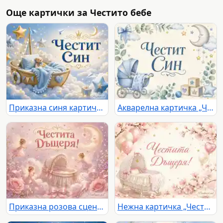
Още картички за Честито бебе
Приказна синя картичка „Честит Син“ с бебешка люлка, мече, облаци и златни звезди
Акварелна картичка „Честит Син“ с бебешка количка, луна и звезди
Приказна розова сцена с феи, бебешка люлка и надпис „Честита Дъщеря!“
Нежна картичка „Честита Дъщеря!“ с бебешка люлка, розови цветя и балони