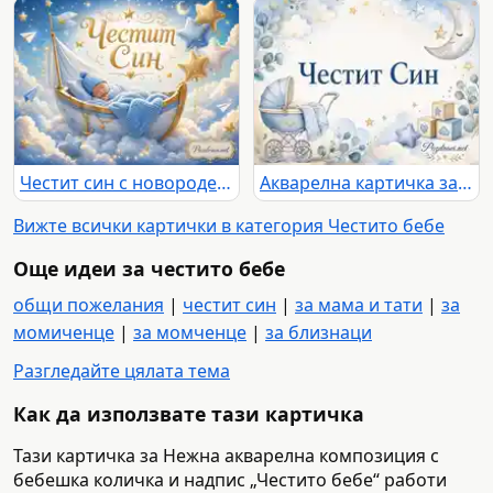
Честит син с новородено бебе в синя люлка сред облаци, звезди и балони
Акварелна картичка за раждане на момче с надпис „Честит Син“
Вижте всички картички в категория Честито бебе
Още идеи за честито бебе
общи пожелания
|
честит син
|
за мама и тати
|
за
момиченце
|
за момченце
|
за близнаци
Разгледайте цялата тема
Как да използвате тази картичка
Тази картичка за Нежна акварелна композиция с
бебешка количка и надпис „Честито бебе“ работи