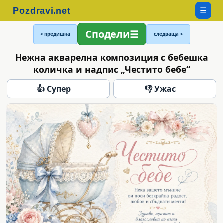
☰
Сподели
< предишна
следваща >
Нежна акварелна композиция с бебешка
количка и надпис „Честито бебе“
👍 Супер
👎 Ужас