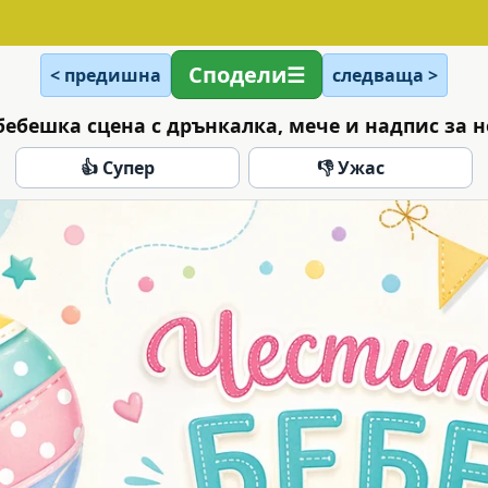
Сподели
< предишна
следваща >
бебешка сцена с дрънкалка, мече и надпис за 
👍 Супер
👎 Ужас