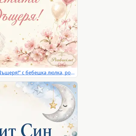
Нежна картичка „Честита Дъщеря!“ с бебешка люлка, розови цветя и балони