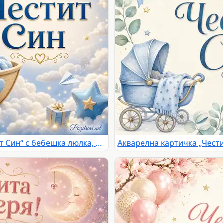
Приказна синя картичка „Честит Син“ с бебешка люлка, мече, облаци и златни звезди