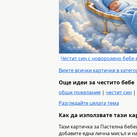
Вижте всички картички в катего
Още идеи за честито бебе
общи пожелания
|
честит син
|
Разгледайте цялата тема
Как да използвате тази к
Тази картичка за Пастелна бебе
добавите една лична мисъл и на