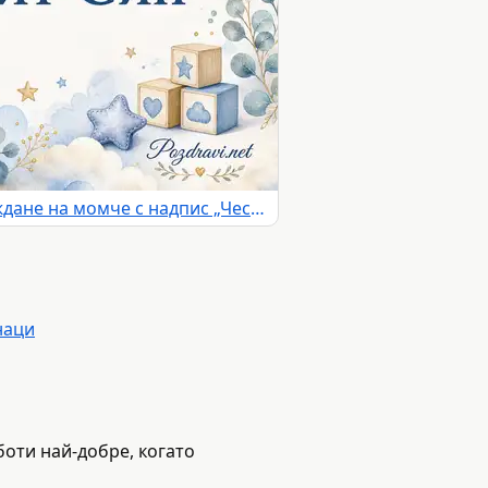
Акварелна картичка за раждане на момче с надпис „Честит Син“
наци
боти най-добре, когато