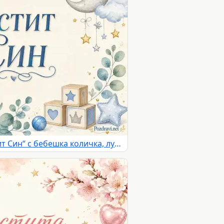
Акварелна картичка „Честит Син“ с бебешка количка, луна и звезди