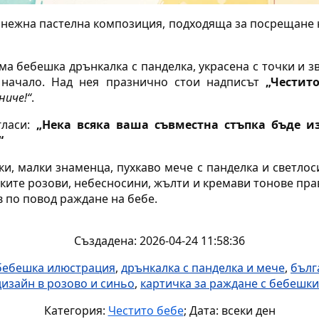
 нежна пастелна композиция, подходяща за посрещане 
ма бебешка дрънкалка с панделка, украсена с точки и з
 начало. Над нея празнично стои надписът
„Честито
ниче!“
.
гласи:
„Нека всяка ваша съвместна стъпка бъде и
“
ки, малки знаменца, пухкаво мече с панделка и светл
ите розови, небесносини, жълти и кремави тонове пра
в по повод раждане на бебе.
Създадена: 2026-04-24 11:58:36
бебешка илюстрация
,
дрънкалка с панделка и мече
,
бълг
дизайн в розово и синьо
,
картичка за раждане с бебешк
Категория:
Честито бебе
; Дата: всеки ден