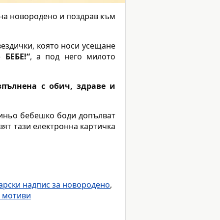
на новородено и поздрав към
вездички, която носи усещане
 БЕБЕ!“
, а под него милото
зпълнена с обич, здраве и
осиньо бебешко боди допълват
вят тази електронна картичка
арски надпис за новородено
,
и мотиви