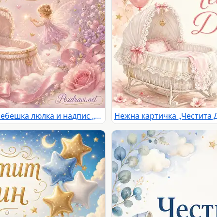
Приказна розова сцена с феи, бебешка люлка и надпис „Честита Дъщеря!“