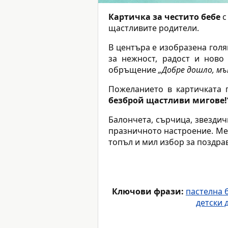
Картичка за честито бебе
с
щастливите родители.
В центъра е изобразена голя
за нежност, радост и ново
обръщение
„Добре дошло, мъ
Пожеланието в картичката 
безброй щастливи мигове!
Балончета, сърчица, звездич
празничното настроение. Мек
топъл и мил избор за поздра
Ключови фрази:
пастелна 
детски 