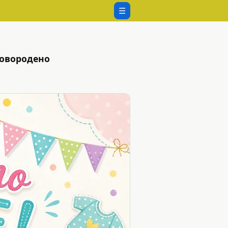
☰
новородено