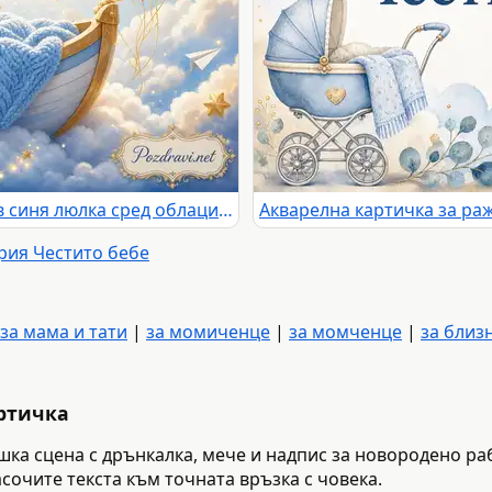
Честит син с новородено бебе в синя люлка сред облаци, звезди и балони
рия Честито бебе
за мама и тати
|
за момиченце
|
за момченце
|
за близ
артичка
шка сцена с дрънкалка, мече и надпис за новородено ра
сочите текста към точната връзка с човека.