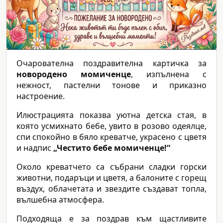
Очарователна поздравителна картичка за
новородено момиченце
, изпълнена с
нежност, пастелни тонове и приказно
настроение.
Илюстрацията показва уютна детска стая, в
която усмихнато бебе, увито в розово одеялце,
спи спокойно в бяло креватче, украсено с цветя
и надпис
„Честито бебе момиченце!“
Около креватчето са събрани сладки горски
животни, подаръци и цветя, а балоните с горещ
въздух, облачетата и звездите създават топла,
вълшебна атмосфера.
Подходяща е за поздрав към щастливите