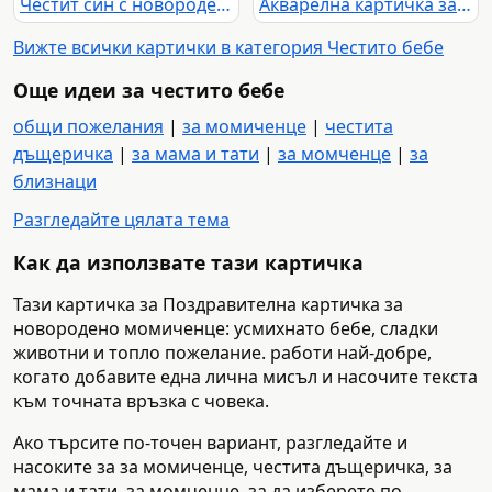
Честит син с новородено бебе в синя люлка сред облаци, звезди и балони
Акварелна картичка за раждане на момче с надпис „Честит Син“
Вижте всички картички в категория Честито бебе
Още идеи за честито бебе
общи пожелания
|
за момиченце
|
честита
дъщеричка
|
за мама и тати
|
за момченце
|
за
близнаци
Разгледайте цялата тема
Как да използвате тази картичка
Тази картичка за Поздравителна картичка за
новородено момиченце: усмихнато бебе, сладки
животни и топло пожелание. работи най-добре,
когато добавите една лична мисъл и насочите текста
към точната връзка с човека.
Ако търсите по-точен вариант, разгледайте и
насоките за за момиченце, честита дъщеричка, за
мама и тати, за момченце, за да изберете по-