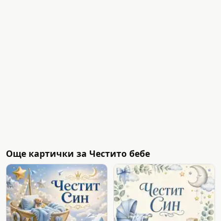
Още картички за Честито бебе