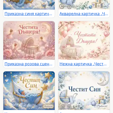
Приказна синя картичка „Честит Син“ с бебешка люлка, мече, облаци и златни звезди
Акварелна картичка „Честит Син“ с бебешка количка, луна и звезди
Приказна розова сцена с феи, бебешка люлка и надпис „Честита Дъщеря!“
Нежна картичка „Честита Дъщеря!“ с бебешка люлка, розови цветя и балони