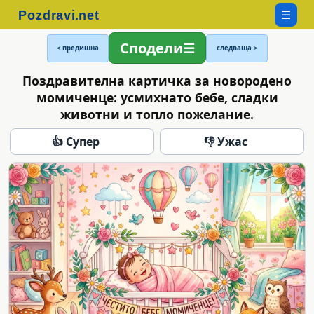
☰
Сподели
< предишна
следваща >
Поздравителна картичка за новородено
момиченце: усмихнато бебе, сладки
животни и топло пожелание.
👍 Супер
👎 Ужас