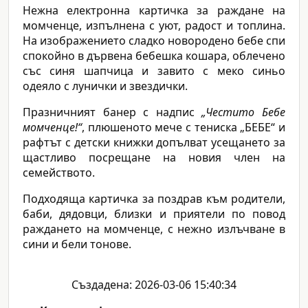
Нежна електронна картичка за раждане на
момченце, изпълнена с уют, радост и топлина.
На изображението сладко новородено бебе спи
спокойно в дървена бебешка кошара, облечено
със синя шапчица и завито с меко синьо
одеяло с лунички и звездички.
Празничният банер с надпис
„Честито Бебе
момченце!“
, плюшеното мече с тениска „БЕБЕ“ и
рафтът с детски книжки допълват усещането за
щастливо посрещане на новия член на
семейството.
Подходяща картичка за поздрав към родители,
баби, дядовци, близки и приятели по повод
раждането на момченце, с нежно излъчване в
сини и бели тонове.
Създадена: 2026-03-06 15:40:34