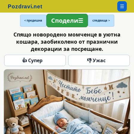
☰
Сподели
< предишна
следваща >
Спящо новородено момченце в уютна
кошара, заобиколено от празнични
декорации за посрещане.
👍 Супер
👎 Ужас