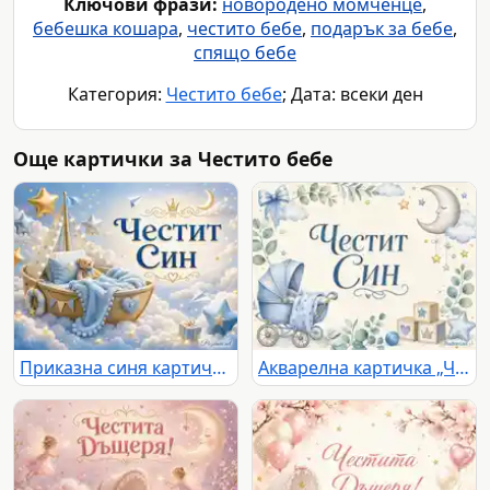
Ключови фрази:
новородено момченце
,
бебешка кошара
,
честито бебе
,
подарък за бебе
,
спящо бебе
Категория:
Честито бебе
; Дата: всеки ден
Още картички за Честито бебе
Приказна синя картичка „Честит Син“ с бебешка люлка, мече, облаци и златни звезди
Акварелна картичка „Честит Син“ с бебешка количка, луна и звезди