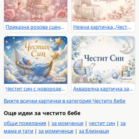
Приказна розова сцена с феи, бебешка люлка и надпис „Честита Дъщеря!“
Нежна картичка „Честита Дъщеря!“ с бебешка люлка, розови цветя и балони
Честит син с новородено бебе в синя люлка сред облаци, звезди и балони
Акварелна картичка за раждане на момче с надпис „Честит Син“
Вижте всички картички в категория Честито бебе
Още идеи за честито бебе
общи пожелания
|
за момченце
|
честит син
|
за
мама и тати
|
за момиченце
|
за близнаци