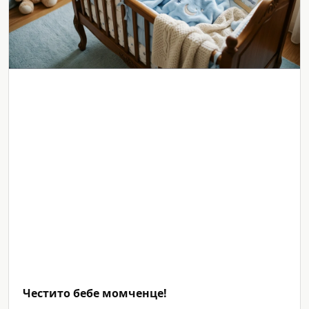
Честито бебе момченце!