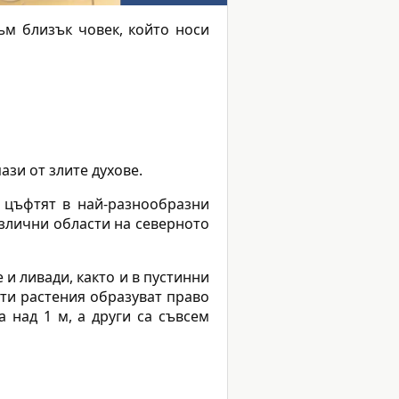
ъм близък човек, който носи
пази от злите духове.
о цъфтят в най-разнообразни
азлични области на северното
и ливади, както и в пустинни
ти растения образуват право
 над 1 м, а други са съвсем