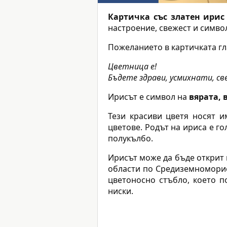
Картичка със златен ирис
настроение, свежест и симво
Пожеланието в картичката гл
Цветница е!
Бъдете здрави, усмихнати, с
Ирисът е символ на
вярата, 
Тези красиви цветя носят и
цветове. Родът на ириса е г
полукълбо.
Ирисът може да бъде открит 
области по Средиземноморие
цветоносно стъбло, което п
ниски.