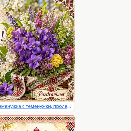
Картичка за имен ден на Теменужка с теменужки, пролетни цветя и български шевици