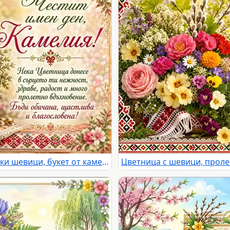
Цветница за Камелия с български шевици, букет от камелии, здравец, върба и пролетно послание