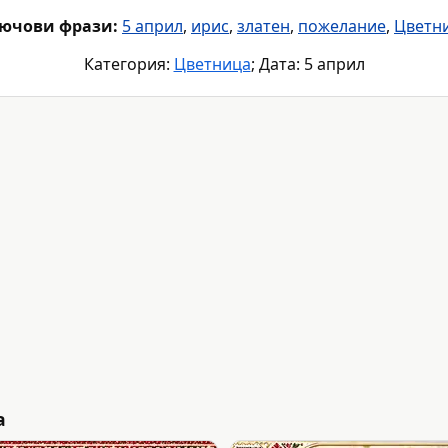
ючови фрази:
5 април
,
ирис
,
златен
,
пожелание
,
Цветн
Категория:
Цветница
; Дата: 5 април
а