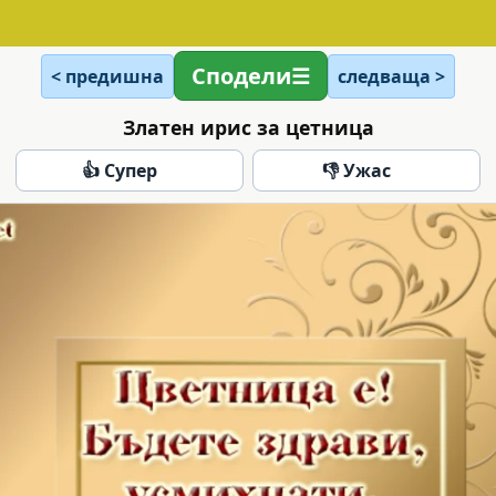
Сподели
< предишна
следваща >
Златен ирис за цетница
👍 Супер
👎 Ужас