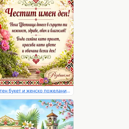
Цветница с шевици, пролетен букет и женско пожелание за имен ден