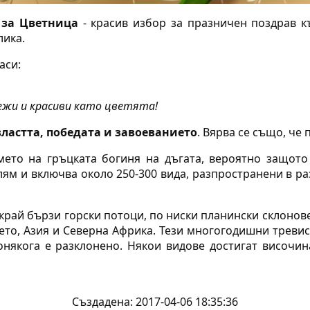
 за Цветница
- красив избор за празничен поздрав к
лика.
аси:
вежи и красиви като цветята!
властта, победата и завоеванието
. Вярва се също, че 
мето на гръцката богиня на дъгата, вероятно защот
олям и включва около 250-300 вида, разпространени в р
край бързи горски потоци, по ниски планински склонове 
то, Азия и Северна Африка. Тези многогодишни тревис
онякога е разклонено. Някои видове достигат височина
Създадена: 2017-04-06 18:35:36