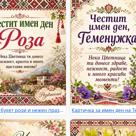
Цветница с фолклорни мотиви, букет рози и нежен празничен надпис за имен ден Роза