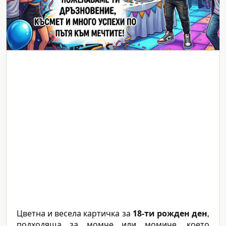
Цветна и весела картичка за
18-ти рожден ден
,
подходяща за момче или момиче, което