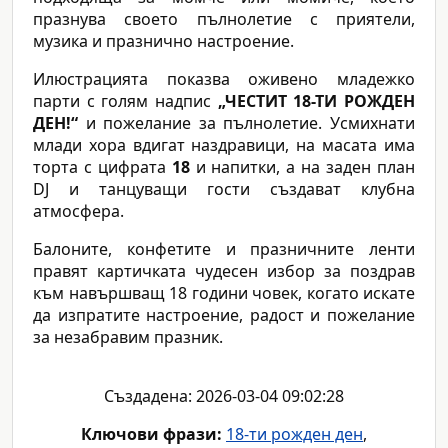
празнува своето пълнолетие с приятели,
музика и празнично настроение.
Илюстрацията показва оживено младежко
парти с голям надпис
„ЧЕСТИТ 18-ТИ РОЖДЕН
ДЕН!“
и пожелание за пълнолетие. Усмихнати
млади хора вдигат наздравици, на масата има
торта с цифрата
18
и напитки, а на заден план
DJ и танцуващи гости създават клубна
атмосфера.
Балоните, конфетите и празничните ленти
правят картичката чудесен избор за поздрав
към навършващ 18 години човек, когато искате
да изпратите настроение, радост и пожелание
за незабравим празник.
Създадена: 2026-03-04 09:02:28
Ключови фрази:
18-ти рожден ден
,