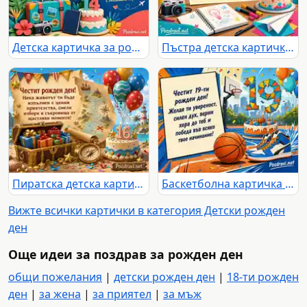
Детска картичка за рожден ден с глобус, балони, куфар и торта 14
Пъстра детска картичка за 17-ти рожден ден с торта, балони и творчески мотиви
Пиратска детска картичка за 16-и рожден ден със съкровища и балони
Баскетболна картичка за 19-ти рожден ден с торта и кецове
Вижте всички картички в категория Детски рожден
ден
Още идеи за поздрав за рожден ден
общи пожелания
|
детски рожден ден
|
18-ти рожден
ден
|
за жена
|
за приятел
|
за мъж