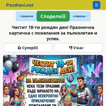
☰
Сподели
< предишна
следваща >
Честит 18-ти рожден ден! Празнична
картичка с пожелания за пълнолетие и
успех.
👍 Супер
03
👎 Ужас