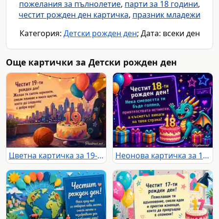
пожелания за пълнолетие
,
парти за 18 години
,
честит рожден ден картичка
,
празник младежи
Категория:
Детски рожден ден
; Дата: всеки ден
Още картички за Детски рожден ден
Цветна картичка за 19-ти рожден ден с торта, балони и градски залез
Неонова картичка за 18-ти рожден ден с пикселизиран дракон