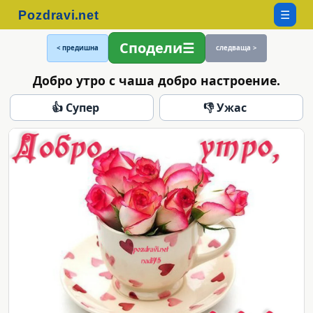
☰
Сподели
< предишна
следваща >
Добро утро с чаша добро настроение.
👍 Супер
👎 Ужас