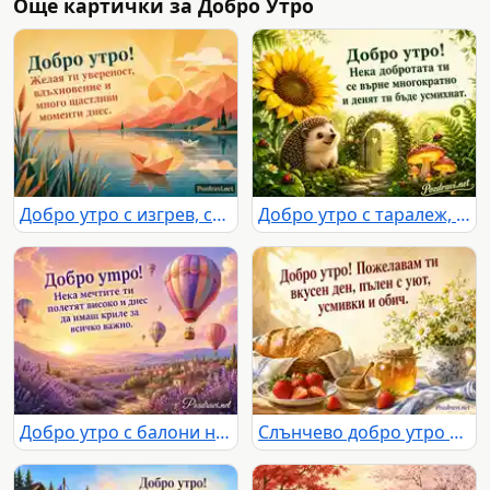
Още картички за Добро Утро
Добро утро с изгрев, спокойно езеро, планини и пожелание за щастлив ден
Добро утро с таралеж, слънчоглед и приказна градина
Добро утро с балони над лавандулова долина при златен изгрев
Слънчево добро утро с хляб, ягоди, мед и маргаритки