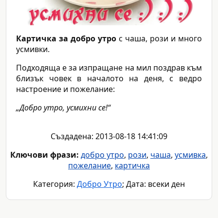
Картичка за добро утро
с чаша, рози и много
усмивки.
Подходяща е за изпращане на мил поздрав към
близък човек в началото на деня, с ведро
настроение и пожелание:
„Добро утро, усмихни се!“
Създадена: 2013-08-18 14:41:09
Ключови фрази:
добро утро
,
рози
,
чаша
,
усмивка
,
пожелание
,
картичка
Категория:
Добро Утро
; Дата: всеки ден