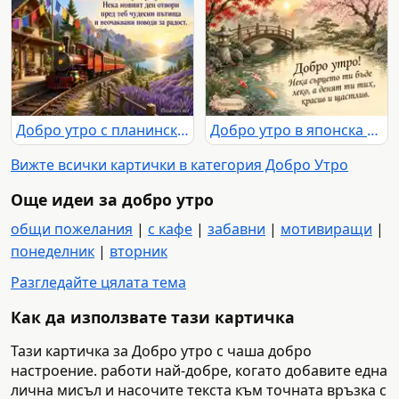
Добро утро с планински влак, изгрев, езеро и лавандулови поля
Добро утро в японска градина с кои, мост и пожелание за красив ден
Вижте всички картички в категория Добро Утро
Още идеи за добро утро
общи пожелания
|
с кафе
|
забавни
|
мотивиращи
|
понеделник
|
вторник
Разгледайте цялата тема
Как да използвате тази картичка
Тази картичка за Добро утро с чаша добро
настроение. работи най-добре, когато добавите една
лична мисъл и насочите текста към точната връзка с