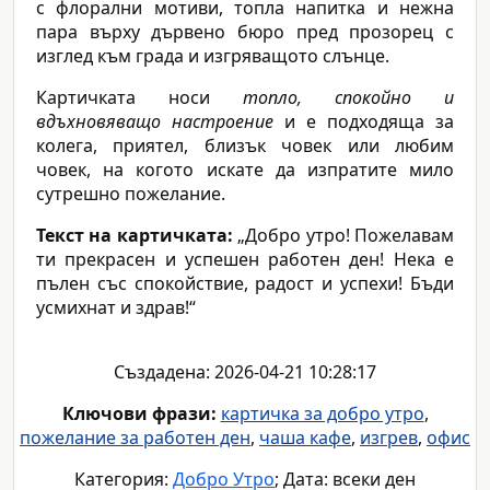
с флорални мотиви, топла напитка и нежна
пара върху дървено бюро пред прозорец с
изглед към града и изгряващото слънце.
Картичката носи
топло, спокойно и
вдъхновяващо настроение
и е подходяща за
колега, приятел, близък човек или любим
човек, на когото искате да изпратите мило
сутрешно пожелание.
Текст на картичката:
„Добро утро! Пожелавам
ти прекрасен и успешен работен ден! Нека е
пълен със спокойствие, радост и успехи! Бъди
усмихнат и здрав!“
Създадена: 2026-04-21 10:28:17
Ключови фрази:
картичка за добро утро
,
пожелание за работен ден
,
чаша кафе
,
изгрев
,
офис
Категория:
Добро Утро
; Дата: всеки ден