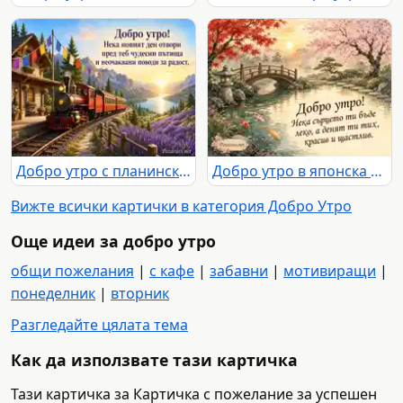
Добро утро с планински влак, изгрев, езеро и лавандулови поля
Добро утро в японска градина с кои, мост и пожелание за красив ден
Вижте всички картички в категория Добро Утро
Още идеи за добро утро
общи пожелания
|
с кафе
|
забавни
|
мотивиращи
|
понеделник
|
вторник
Разгледайте цялата тема
Как да използвате тази картичка
Тази картичка за Картичка с пожелание за успешен