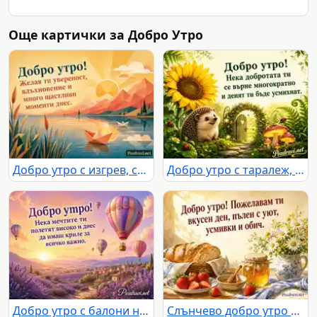
Още картички за Добро Утро
Добро утро с изгрев, спокойно езеро, планини и пожелание за щастлив ден
Добро утро с таралеж, слънчоглед и приказна градина
Добро утро с балони над лавандулова долина при златен изгрев
Слънчево добро утро с хляб, ягоди, мед и маргаритки