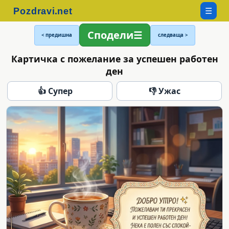
☰
Сподели
< предишна
следваща >
Картичка с пожелание за успешен работен
ден
👍 Супер
👎 Ужас