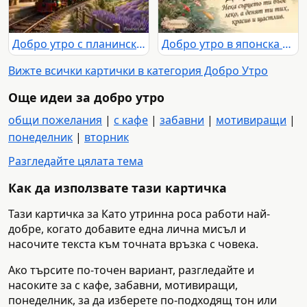
Добро утро с планински влак, изгрев, езеро и лавандулови поля
Добро утро в японска градина с кои, мост и пожелание за красив ден
Вижте всички картички в категория Добро Утро
Още идеи за добро утро
общи пожелания
|
с кафе
|
забавни
|
мотивиращи
|
понеделник
|
вторник
Разгледайте цялата тема
Как да използвате тази картичка
Тази картичка за Като утринна роса работи най-
добре, когато добавите една лична мисъл и
насочите текста към точната връзка с човека.
Ако търсите по-точен вариант, разгледайте и
насоките за с кафе, забавни, мотивиращи,
понеделник, за да изберете по-подходящ тон или