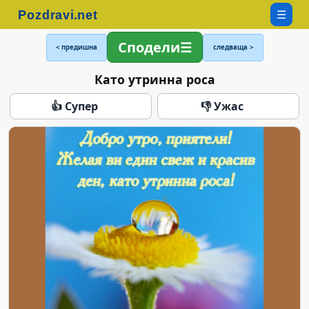
☰
Сподели
< предишна
следваща >
Като утринна роса
👍 Супер
👎 Ужас