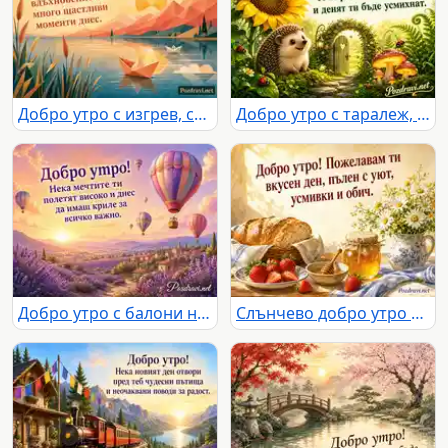
Добро утро с изгрев, спокойно езеро, планини и пожелание за щастлив ден
Добро утро с таралеж, слънчоглед и приказна градина
Добро утро с балони над лавандулова долина при златен изгрев
Слънчево добро утро с хляб, ягоди, мед и маргаритки