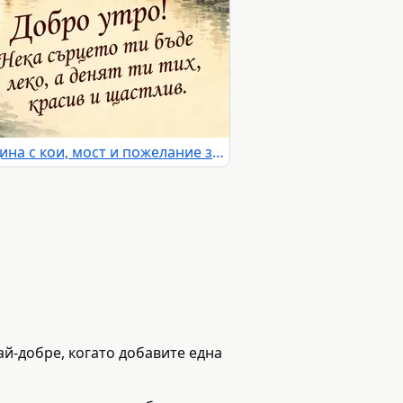
Добро утро в японска градина с кои, мост и пожелание за красив ден
ай-добре, когато добавите една