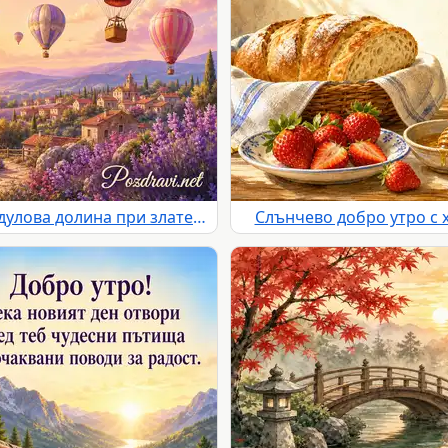
Добро утро с балони над лавандулова долина при златен изгрев
Слънчево добро утро с х