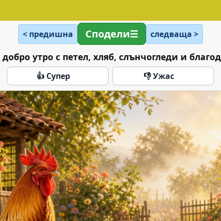
Сподели
< предишна
следваща >
 добро утро с петел, хляб, слънчогледи и благо
👍 Супер
👎 Ужас