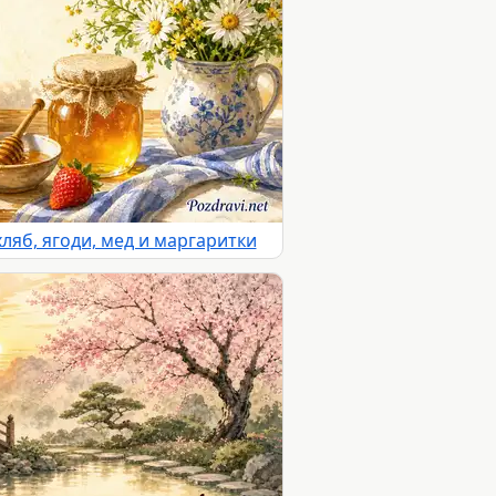
ляб, ягоди, мед и маргаритки