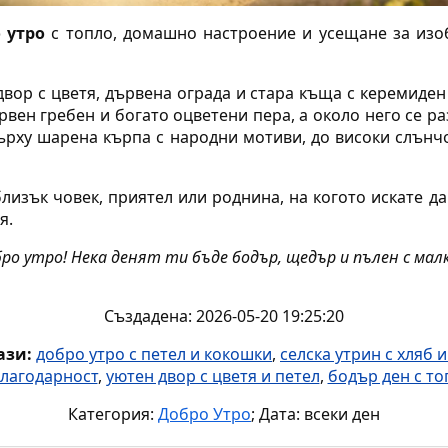
 утро
с топло, домашно настроение и усещане за изо
двор с цветя, дървена ограда и стара къща с керемиден
рвен гребен и богато оцветени пера, а около него се р
ърху шарена кърпа с народни мотиви, до високи слънчо
лизък човек, приятел или роднина, на когото искате д
я.
ро утро! Нека денят ти бъде бодър, щедър и пълен с мал
Създадена: 2026-05-20 19:25:20
ази:
добро утро с петел и кокошки
,
селска утрин с хляб 
благодарност
,
уютен двор с цветя и петел
,
бодър ден с т
Категория:
Добро Утро
; Дата: всеки ден