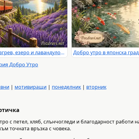
Добро утро с планински влак, изгрев, езеро и лавандулови поля
ория Добро Утро
авни
|
мотивиращи
|
понеделник
|
вторник
артичка
утро с петел, хляб, слънчогледи и благодарност работи н
към точната връзка с човека.