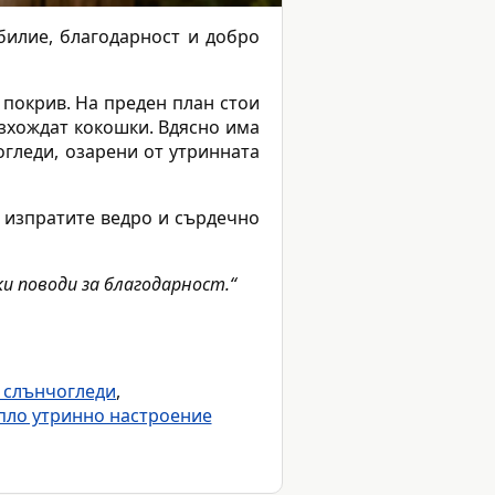
билие, благодарност и добро
 покрив. На преден план стои
азхождат кокошки. Вдясно има
гледи, озарени от утринната
а изпратите ведро и сърдечно
ки поводи за благодарност.“
и слънчогледи
,
опло утринно настроение