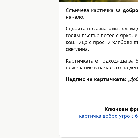
Слънчева картичка за
добро
начало.
Сцената показва жив селски 
голям пъстър петел с яркоче
кошница с пресни хлябове в
светлина.
Картичката е подходяща за б
пожелание в началото на ден
Надпис на картичката:
„Доб
Ключови фр
картичка добро утро с 