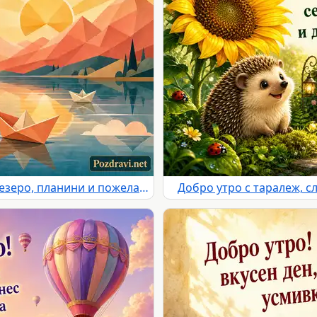
Добро утро с изгрев, спокойно езеро, планини и пожелание за щастлив ден
Добро утро с таралеж, с