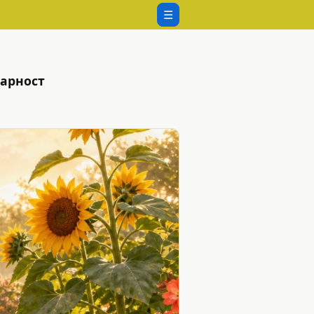
☰
дарност