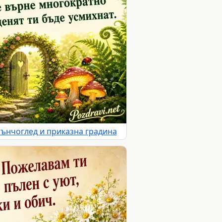
лънчоглед и приказна градина