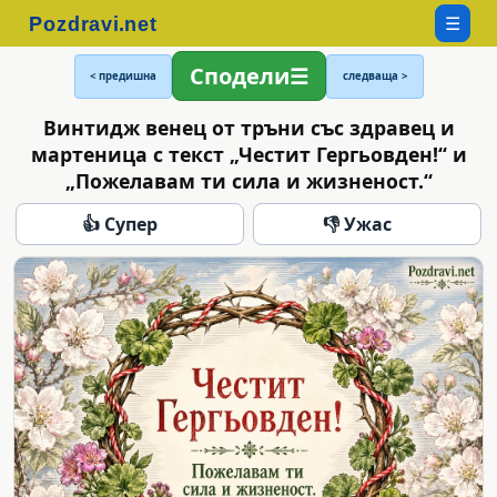
☰
Сподели
< предишна
следваща >
Винтидж венец от тръни със здравец и
мартеница с текст „Честит Гергьовден!“ и
„Пожелавам ти сила и жизненост.“
👍 Супер
👎 Ужас