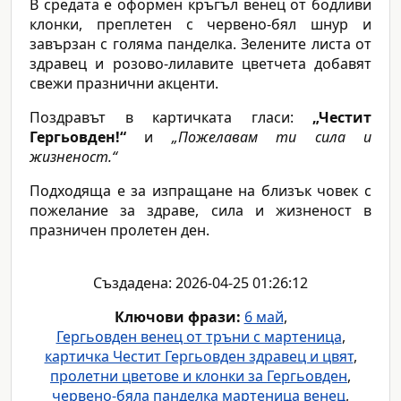
В средата е оформен кръгъл венец от бодливи
клонки, преплетен с червено-бял шнур и
завързан с голяма панделка. Зелените листа от
здравец и розово-лилавите цветчета добавят
свежи празнични акценти.
Поздравът в картичката гласи:
„Честит
Гергьовден!“
и
„Пожелавам ти сила и
жизненост.“
Подходяща е за изпращане на близък човек с
пожелание за здраве, сила и жизненост в
празничен пролетен ден.
Създадена: 2026-04-25 01:26:12
Ключови фрази:
6 май
,
Гергьовден венец от тръни с мартеница
,
картичка Честит Гергьовден здравец и цвят
,
пролетни цветове и клонки за Гергьовден
,
червено-бяла панделка мартеница венец
,