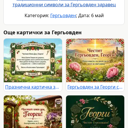
традиционни символи за Гергьовден здравец
Категория:
Гергьовден
; Дата: 6 май
Още картички за Гергьовден
Празнична картичка за Гергьовден за Георги
Гергьовден за Георги със слънчев кръст, църква, божури и български фолклорни мотиви