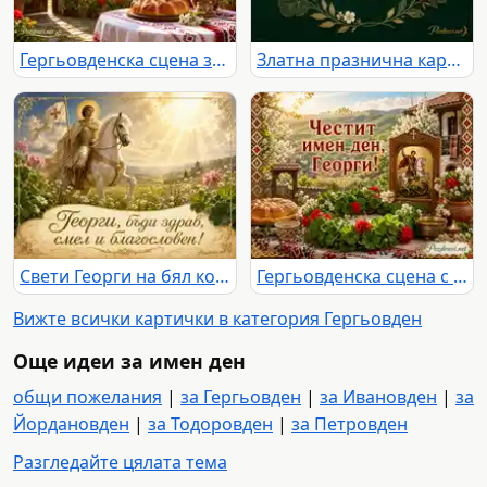
Гергьовденска сцена за имен ден на Георги с пита, цветя и традиционен български двор
Златна празнична картичка за Георги с надпис „Честит Гергьовден!“ и дата 6 май
Свети Георги на бял кон с благослов за Георги на Гергьовден
Гергьовденска сцена с икона на Свети Георги и надпис „Честит имен ден, Георги!“
Вижте всички картички в категория Гергьовден
Още идеи за имен ден
общи пожелания
|
за Гергьовден
|
за Ивановден
|
за
Йордановден
|
за Тодоровден
|
за Петровден
Разгледайте цялата тема