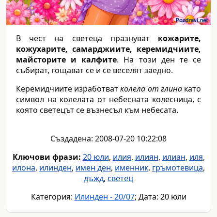
В чест на светеца празнуват
кожарите,
кожухарите, самарджиите, керемидчиите,
майсторите и калфите
. На този ден те се
събират, гощават се и се веселят заедно.
Керемидчиите изработват
колела от глина
като
символ на колелата от небесната колесница, с
която светецът се възнесъл към небесата.
Създадена: 2008-07-20 10:22:08
Ключови фрази:
20 юли
,
илия
,
илиян
,
илиан
,
иля
,
илона
,
илинден
,
имен ден
,
именник
,
гръмотевица
,
дъжд
,
светец
Категория:
Илинден - 20/07
; Дата: 20 юли