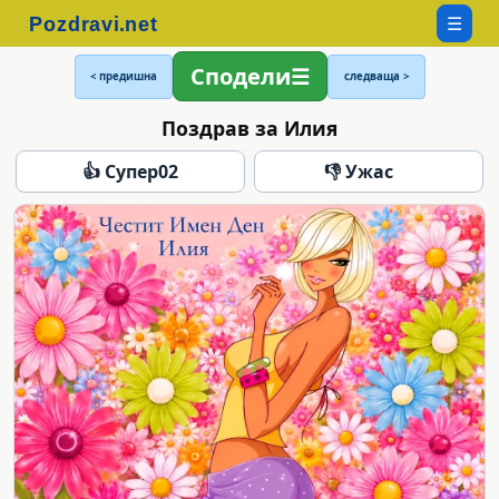
☰
Сподели
< предишна
следваща >
Поздрав за Илия
👍 Супер
02
👎 Ужас