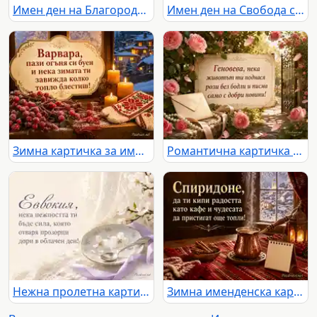
Имен ден на Благородна с бордо карамфили и старинен салон
Имен ден на Свобода със светъл балкон, мушката и планински хоризонт
Зимна картичка за имен ден на Варвара със свещи, шевица и заснежено село
Романтична картичка за имен ден на Геновева с рози, писмо и слънчева градина
Нежна пролетна картичка за имен ден на Евдокия
Зимна именденска картичка за Спиридон с кафе, канела и топъл празничен уют