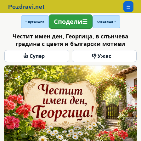
☰
Сподели
< предишна
следваща >
Честит имен ден, Георгица, в слънчева
градина с цветя и български мотиви
👍 Супер
👎 Ужас