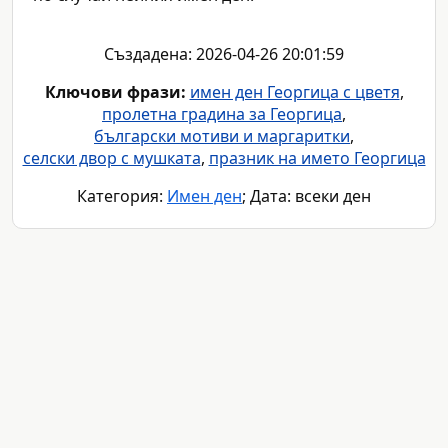
Създадена: 2026-04-26 20:01:59
Ключови фрази:
имен ден Георгица с цветя
,
пролетна градина за Георгица
,
български мотиви и маргаритки
,
селски двор с мушката
,
празник на името Георгица
Категория:
Имен ден
; Дата: всеки ден