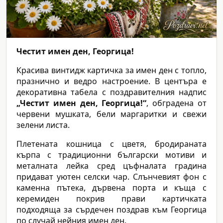
Честит имен ден, Георгица!
Красива винтидж картичка за имен ден с топло,
празнично и ведро настроение. В центъра е
декоративна табела с поздравителния надпис
„Честит имен ден, Георгица!“
, обградена от
червени мушката, бели маргаритки и свежи
зелени листа.
Плетената кошница с цветя, бродираната
кърпа с традиционни български мотиви и
металната лейка сред цъфналата градина
придават уютен селски чар. Слънчевият фон с
каменна пътека, дървена порта и къща с
керемиден покрив прави картичката
подходяща за сърдечен поздрав към Георгица
по случай нейния имен ден.