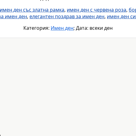
 имен ден със златна рамка
,
имен ден с червена роза
,
бо
за имен ден
,
елегантен поздрав за имен ден
,
имен ден си
Категория:
Имен ден
; Дата: всеки ден
н