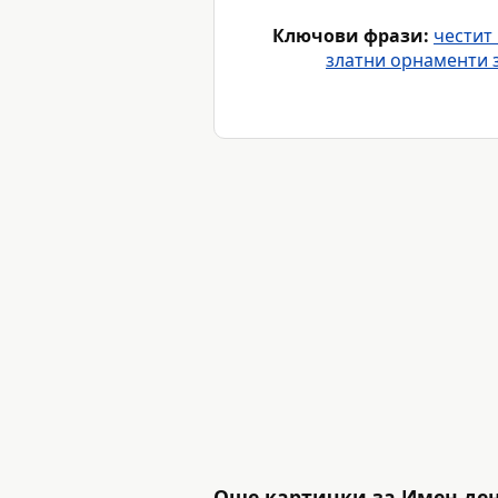
Ключови фрази:
честит
златни орнаменти 
Още картички за Имен де