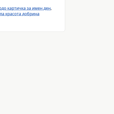
рдо картичка за имен ден
,
ла красота добрина