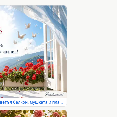
Имен ден на Свобода със светъл балкон, мушката и планински хоризонт