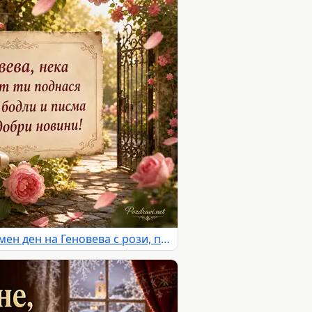
Романтична картичка за имен ден на Геновева с рози, писмо и слънчева градина