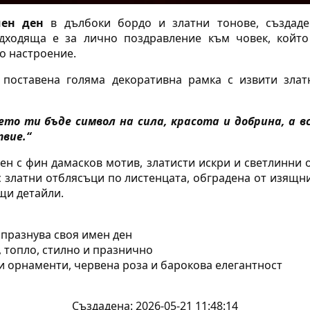
мен ден
в дълбоки бордо и златни тонове, създаде
дходяща е за лично поздравление към човек, който
о настроение.
 поставена голяма декоративна рамка с извити злат
ето ти бъде символ на сила, красота и добрина, а в
твие.“
н с фин дамасков мотив, златисти искри и светлинни 
 златни отблясъци по листенцата, обградена от изящн
щи детайли.
 празнува своя имен ден
 топло, стилно и празнично
ни орнаменти, червена роза и барокова елегантност
Създадена: 2026-05-21 11:48:14