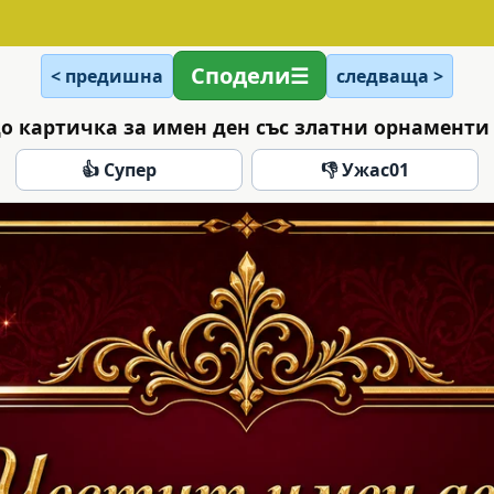
Сподели
< предишна
следваща >
о картичка за имен ден със златни орнаменти
👍 Супер
👎 Ужас
01