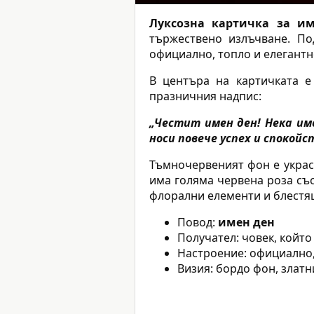
Луксозна картичка за и
тържествено излъчване. По
официално, топло и елегантн
В центъра на картичката е
празничния надпис:
„Честит имен ден! Нека им
носи повече успех и спокойс
Тъмночервеният фон е украсе
има голяма червена роза със
флорални елементи и блестя
Повод:
имен ден
Получател: човек, който
Настроение: официално,
Визия: бордо фон, злат