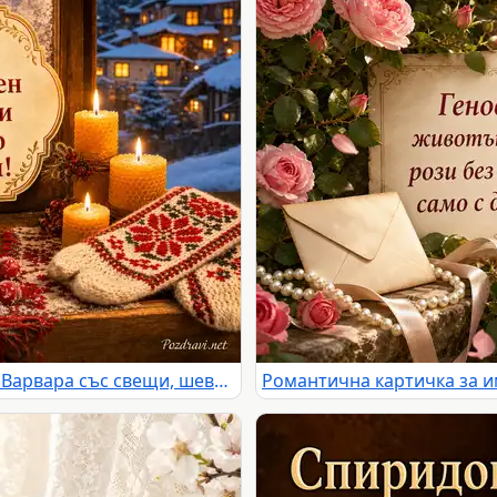
Зимна картичка за имен ден на Варвара със свещи, шевица и заснежено село