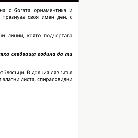
на с богата орнаментика и
 празнува своя имен ден, с
ни линии, която подчертава
сяка следваща година да ти
отблясъци. В долния ляв ъгъл
и златни листа, спираловидни