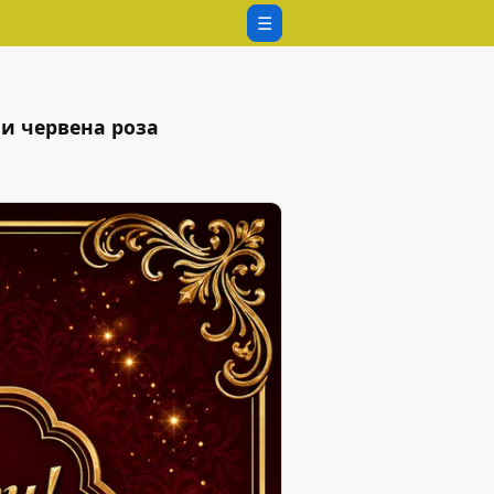
☰
 и червена роза