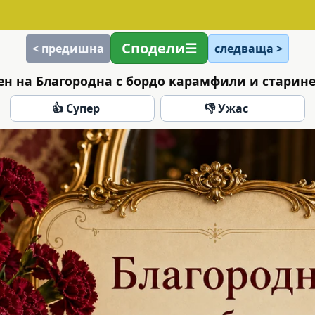
Сподели
< предишна
следваща >
ен на Благородна с бордо карамфили и старине
👍 Супер
👎 Ужас