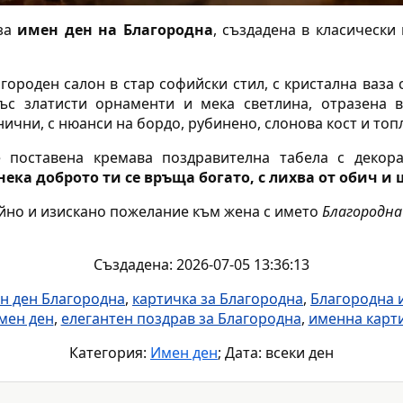
 за
имен ден на Благородна
, създадена в класически
ороден салон в стар софийски стил, с кристална ваза
ъс златисти орнаменти и мека светлина, отразена в
ични, с нюанси на бордо, рубинено, слонова кост и топл
 поставена кремава поздравителна табела с декор
нека доброто ти се връща богато, с лихва от обич и
ойно и изискано пожелание към жена с името
Благородна
Създадена: 2026-07-05 13:36:13
н ден Благородна
,
картичка за Благородна
,
Благородна 
мен ден
,
елегантен поздрав за Благородна
,
именна карт
Категория:
Имен ден
; Дата: всеки ден