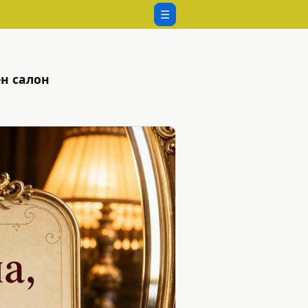
☰
н салон