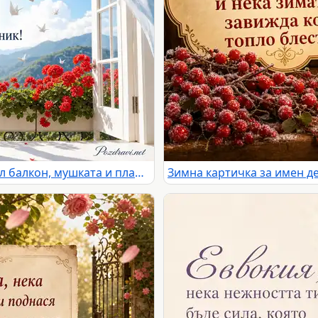
Имен ден на Свобода със светъл балкон, мушката и планински хоризонт