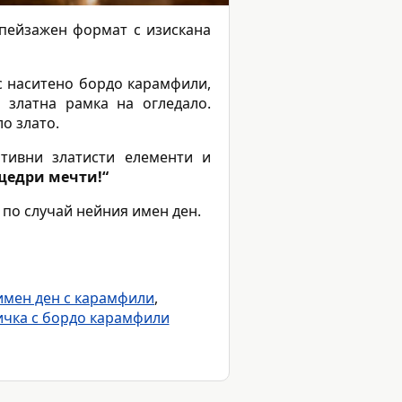
 пейзажен формат с изискана
 с наситено бордо карамфили,
 златна рамка на огледало.
о злато.
ативни златисти елементи и
 щедри мечти!“
по случай нейния имен ден.
имен ден с карамфили
,
ичка с бордо карамфили