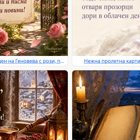
Романтична картичка за имен ден на Геновева с рози, писмо и слънчева градина
Нежна пролетна карти