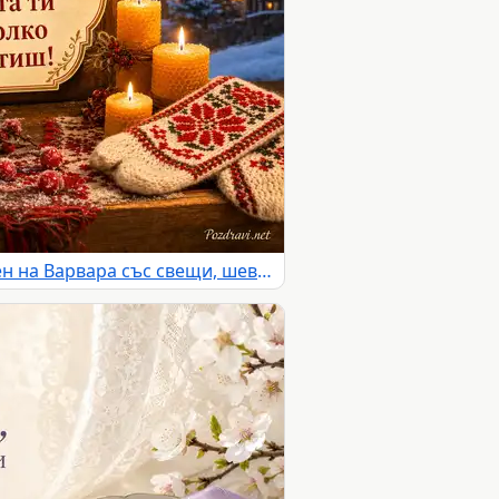
Зимна картичка за имен ден на Варвара със свещи, шевица и заснежено село