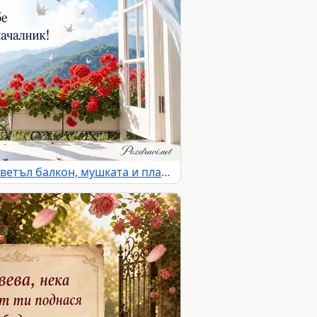
Имен ден на Свобода със светъл балкон, мушката и планински хоризонт