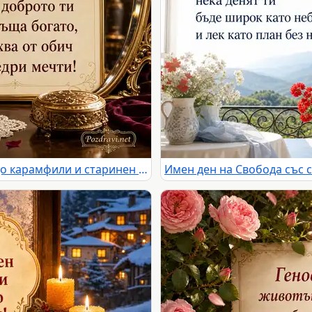
Имен ден на Благородна с бордо карамфили и старинен салон