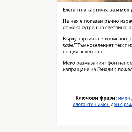
Елегантна картичка за
имен 
На нея е показан ръчно изра
от мека сутрешна светлина, а
Върху хартията е изписано 
кафе!“
Тъмнозеленият текст из
същия зелен тон.
Меко размазаният фон напомн
изпращане на Генади с пожел
Ключови фрази:
имен 
елегантен имен ден с ръ