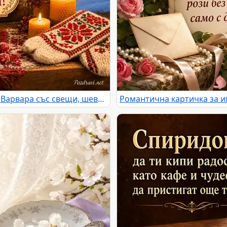
Зимна картичка за имен ден на Варвара със свещи, шевица и заснежено село