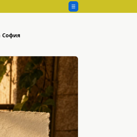
☰
а София