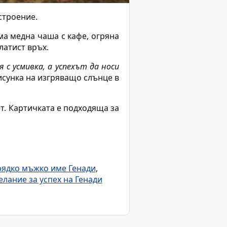
строение.
ма медна чаша с кафе, огряна
латист връх.
я с усмивка, а успехът да носи
исунка на изгряващо слънце в
т. Картичката е подходяща за
рядко мъжко име Генади
,
лание за успех на Генади