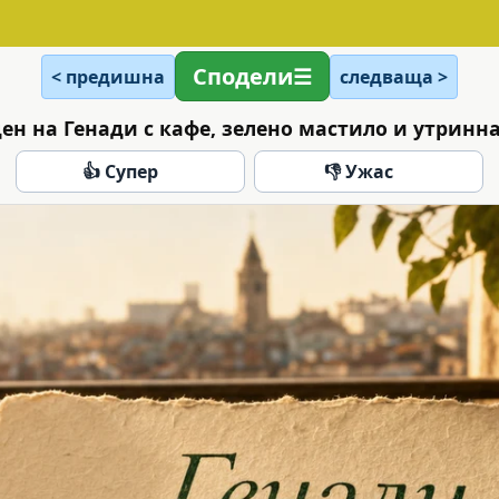
Сподели
< предишна
следваща >
ен на Генади с кафе, зелено мастило и утринн
👍 Супер
👎 Ужас