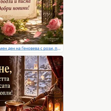
Романтична картичка за имен ден на Геновева с рози, писмо и слънчева градина