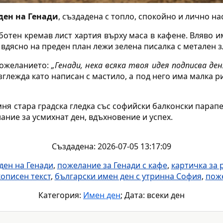
ден на Генади
, създадена с топло, спокойно и лично на
ботен кремав лист хартия върху маса в кафене. Вляво и
 вдясно на преден план лежи зелена писалка с метален з
пожеланието:
„Генади, нека всяка твоя идея подписва ден
глежда като написан с мастило, а под него има малка р
я стара градска гледка със софийски балконски парапе
ание за усмихнат ден, вдъхновение и успех.
Създадена: 2026-07-05 13:17:09
ден на Генади
,
пожелание за Генади с кафе
,
картичка за 
кописен текст
,
български имен ден с утринна София
,
поже
Категория:
Имен ден
; Дата: всеки ден