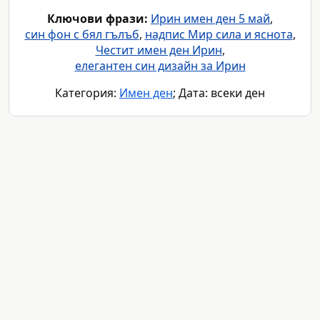
Ключови фрази:
Ирин имен ден 5 май
,
син фон с бял гълъб
,
надпис Мир сила и яснота
,
Честит имен ден Ирин
,
елегантен син дизайн за Ирин
Категория:
Имен ден
; Дата: всеки ден