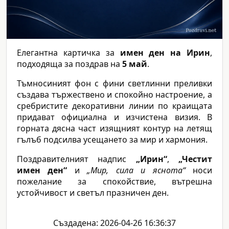
Елегантна картичка за
имен ден на Ирин
,
подходяща за поздрав на
5 май
.
Тъмносиният фон с фини светлинни преливки
създава тържествено и спокойно настроение, а
сребристите декоративни линии по краищата
придават официална и изчистена визия. В
горната дясна част изящният контур на летящ
гълъб подсилва усещането за мир и хармония.
Поздравителният надпис
„Ирин“
,
„Честит
имен ден“
и
„Мир, сила и яснота“
носи
пожелание за спокойствие, вътрешна
устойчивост и светъл празничен ден.
Създадена: 2026-04-26 16:36:37