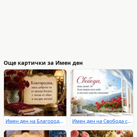
Още картички за Имен ден
Имен ден на Благородна с бордо карамфили и старинен салон
Имен ден на Свобода със светъл балкон, мушката и планински хоризонт