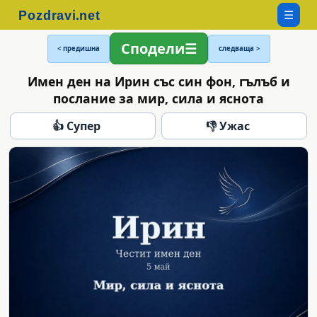
☰
Сподели
< предишна
следваща >
Имен ден на Ирин със син фон, гълъб и
послание за мир, сила и яснота
👍 Супер
👎 Ужас