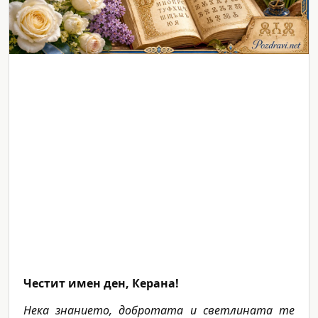
Честит имен ден, Керана!
Нека знанието, добротата и светлината те