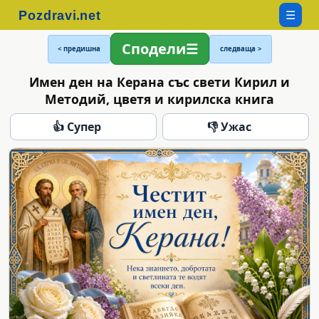
☰
Сподели
< предишна
следваща >
Имен ден на Керана със свети Кирил и
Методий, цветя и кирилска книга
👍 Супер
👎 Ужас