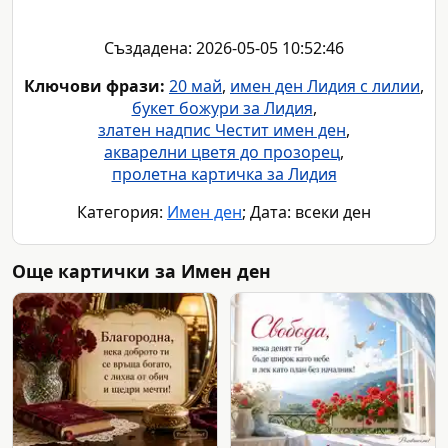
Създадена: 2026-05-05 10:52:46
Ключови фрази:
20 май
,
имен ден Лидия с лилии
,
букет божури за Лидия
,
златен надпис Честит имен ден
,
акварелни цветя до прозорец
,
пролетна картичка за Лидия
Категория:
Имен ден
; Дата: всеки ден
Още картички за Имен ден