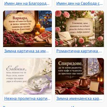
Имен ден на Благородна с бордо карамфили и старинен салон
Имен ден на Свобода със светъл балкон, мушката и планински хоризонт
Зимна картичка за имен ден на Варвара със свещи, шевица и заснежено село
Романтична картичка за имен ден на Геновева с рози, писмо и слънчева градина
Нежна пролетна картичка за имен ден на Евдокия
Зимна именденска картичка за Спиридон с кафе, канела и топъл празничен уют