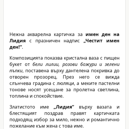
Нежна акварелна картичка за
имен ден на
Лидия
с празничен надпис
„Честит имен
ден!“
.
Композицията показва кристална ваза с пищен
букет от
бели лилии, розови божури и зелени
пъпки
, поставена върху дантелена покривка до
отворен прозорец. През него се вижда
слънчева градина с люляци, а меките пастелни
тонове носят усещане за пролетна светлина,
топлина и спокойствие.
Златистото име
„Лидия“
върху вазата и
блестящият поздрав правят картичката
подходящ избор за мило, нежно и романтично
пожелание към жена с това име.