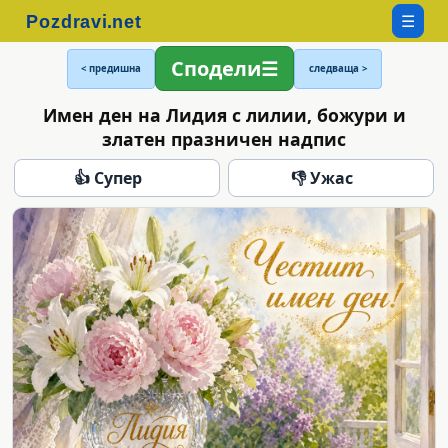
☰
Сподели
< предишна
следваща >
Имен ден на Лидия с лилии, божури и
златен празничен надпис
👍 Супер
👎 Ужас