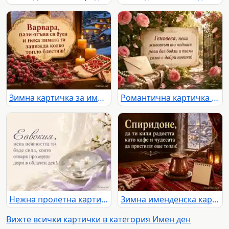
Зимна картичка за имен ден на Варвара със свещи, шевица и заснежено село
Романтична картичка за имен ден на Геновева с рози, писмо и слънчева градина
Нежна пролетна картичка за имен ден на Евдокия
Зимна именденска картичка за Спиридон с кафе, канела и топъл празничен уют
Вижте всички картички в категория Имен ден