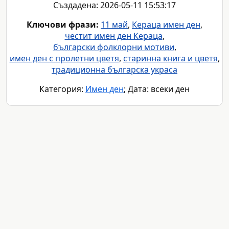
Създадена: 2026-05-11 15:53:17
Ключови фрази:
11 май
,
Кераца имен ден
,
честит имен ден Кераца
,
български фолклорни мотиви
,
имен ден с пролетни цветя
,
старинна книга и цветя
,
традиционна българска украса
Категория:
Имен ден
; Дата: всеки ден