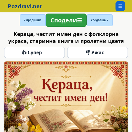
☰
Сподели
< предишна
следваща >
Кераца, честит имен ден с фолклорна
украса, старинна книга и пролетни цветя
👍 Супер
👎 Ужас