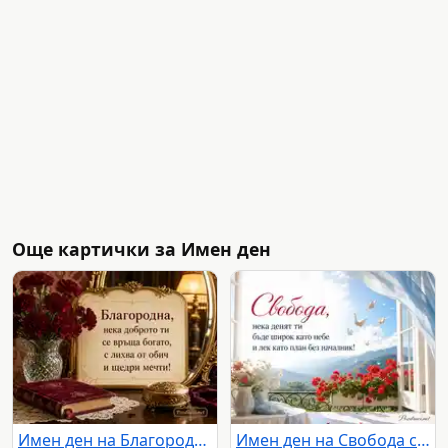
Още картички за Имен ден
Имен ден на Благородна с бордо карамфили и старинен салон
Имен ден на Свобода със светъл балкон, мушката и планински хоризонт