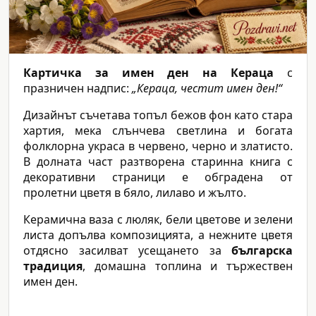
Картичка за имен ден на Кераца
с
празничен надпис:
„Кераца, честит имен ден!“
Дизайнът съчетава топъл бежов фон като стара
хартия, мека слънчева светлина и богата
фолклорна украса в червено, черно и златисто.
В долната част разтворена старинна книга с
декоративни страници е обградена от
пролетни цветя в бяло, лилаво и жълто.
Керамична ваза с люляк, бели цветове и зелени
листа допълва композицията, а нежните цветя
отдясно засилват усещането за
българска
традиция
, домашна топлина и тържествен
имен ден.