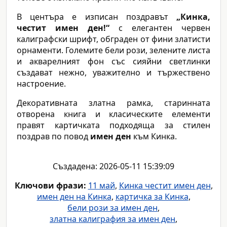
В центъра е изписан поздравът
„Кинка,
честит имен ден!“
с елегантен червен
калиграфски шрифт, обграден от фини златисти
орнаменти. Големите бели рози, зелените листа
и акварелният фон със сияйни светлинки
създават нежно, уважително и тържествено
настроение.
Декоративната златна рамка, старинната
отворена книга и класическите елементи
правят картичката подходяща за стилен
поздрав по повод
имен ден
към Кинка.
Създадена: 2026-05-11 15:39:09
Ключови фрази:
11 май
,
Кинка честит имен ден
,
имен ден на Кинка
,
картичка за Кинка
,
бели рози за имен ден
,
златна калиграфия за имен ден
,