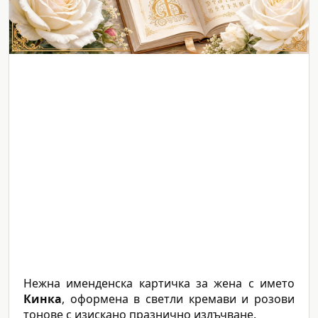
Нежна именденска картичка за жена с името
Кинка
, оформена в светли кремави и розови
тонове с изискано празнично излъчване.