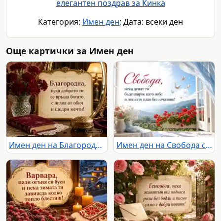
елегантен поздрав за Кинка
Категория:
Имен ден
; Дата: всеки ден
Още картички за Имен ден
Имен ден на Благородна с бордо карамфили и старинен салон
Имен ден на Свобода със светъл балкон, мушката и планински хоризонт