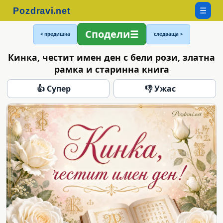
☰
Сподели
< предишна
следваща >
Кинка, честит имен ден с бели рози, златна
рамка и старинна книга
👍 Супер
👎 Ужас