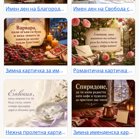
Имен ден на Благородна с бордо карамфили и старинен салон
Имен ден на Свобода със светъл балкон, мушката и планински хоризонт
Зимна картичка за имен ден на Варвара със свещи, шевица и заснежено село
Романтична картичка за имен ден на Геновева с рози, писмо и слънчева градина
Нежна пролетна картичка за имен ден на Евдокия
Зимна именденска картичка за Спиридон с кафе, канела и топъл празничен уют