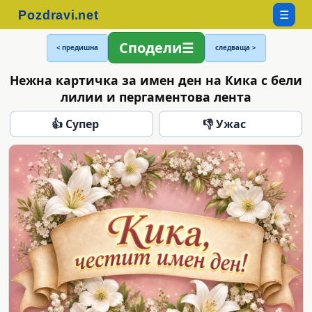
☰
Сподели
< предишна
следваща >
Нежна картичка за имен ден на Кика с бели
лилии и пергаментова лента
👍 Супер
👎 Ужас