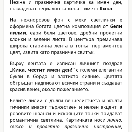
Нежна и празнична картичка за имен ден,
създадена специално за жена с името
Кика
.
На нежнорозов фон с меки светлинки е
оформена богата цветна композиция от
бели
лилии
, едри бели цветове, дребни пролетни
клонки и зелени листа. В центъра преминава
широка старинна лента в топъл пергаментов
цвят, извита като празничен свитък.
Върху лентата е изписан личният поздрав
„Кика, честит имен ден!“
с големи елегантни
букви в бордо и златисто сияние. Цветята
обгръщат надписа от всички страни и създават
красив венец около пожеланието.
Белите лилии с дълги венчелистчета и жълти
тичинки внасят тържествен и нежен акцент, а
розовите нюанси и искрящите точки придават
романтична светлина. Картичката носи
лично,
свежо и пролетно празнично настроение
,