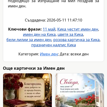
подходящо за изпращане на мил поздрав за
имен ден.
Създадена: 2026-05-11 11:47:10
Ключови фрази:
11 май
,
Кика честит имен ден
,
имен ден на Кика
,
цветя за Кика
,
бели лилии за имен ден
,
розова картичка за Кика
,
празничен надпис Кика
Категория:
Имен ден
; Дата: всеки ден
Още картички за Имен ден