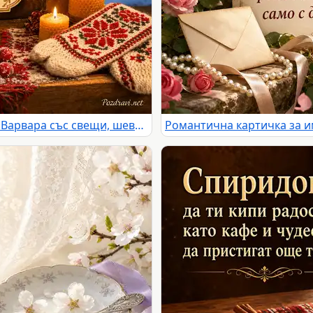
Зимна картичка за имен ден на Варвара със свещи, шевица и заснежено село