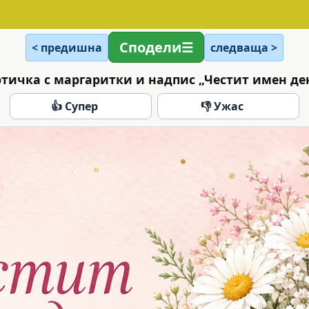
Сподели
< предишна
следваща >
ртичка с маргаритки и надпис „Честит имен ден
👍 Супер
👎 Ужас