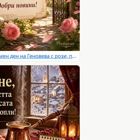
Романтична картичка за имен ден на Геновева с рози, писмо и слънчева градина