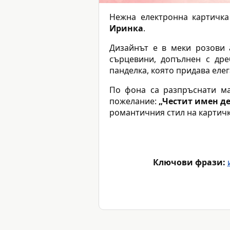
Нежна електронна картичк
Иринка
.
Дизайнът е в меки розови 
сърцевини, допълнен с дре
панделка, която придава еле
По фона са разпръснати ма
пожелание:
„Честит имен де
романтичния стил на картичк
Ключови фрази: