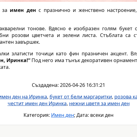
а за
имен ден
с празнично и женствено настроение,
акварелни тонове. Вдясно е изобразен голям букет 
бни розови цветчета и зелени листа. Стъблата са 
гантен завършек.
лки златисти точици като фин празничен акцент. Вл
н, Иринка!“
Под него има тънък декоративен орнамент 
ата.
Създадена: 2026-04-26 16:31:21
имен ден на Иринка
,
букет от бели маргаритки
,
розова к
честит имен ден Иринка
,
нежни цветя за имен ден
Категория:
Имен ден
; Дата: всеки ден