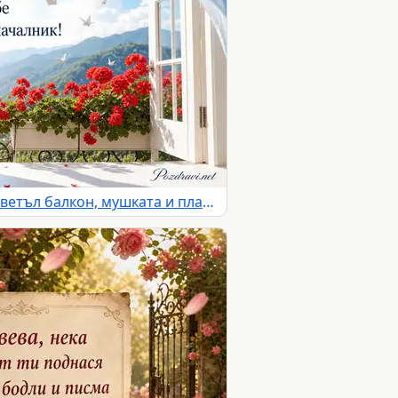
Имен ден на Свобода със светъл балкон, мушката и планински хоризонт