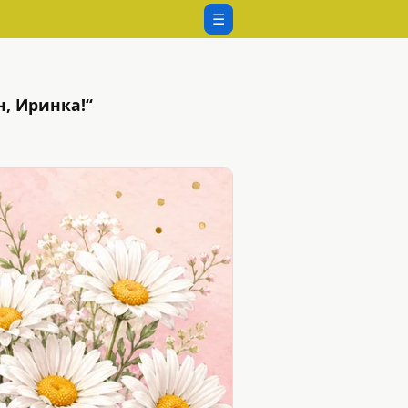
☰
, Иринка!“