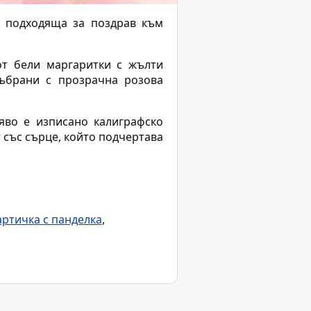
 подходяща за поздрав към
от бели маргаритки с жълти
събрани с прозрачна розова
яво е изписано калиграфско
със сърце, който подчертава
артичка с панделка
,