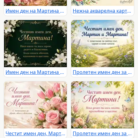
Имен ден на Мартина с розови цветя и топло празнично послание
Нежна акварелна картичка за имен ден на Мартин с цветя и сърдечно послание
Имен ден на Мартина с бели лилии, златна рамка и елегантно празнично послание
Пролетен имен ден за Мартин и Мартина със светъл път и цветя
Честит имен ден, Мартина с розови рози, лалета и нежно пожелание
Пролетен имен ден за Мартина с цветя, пеперуди и слънчева градина