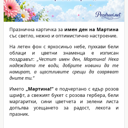
Празнична картичка за
имен ден на Мартина
със светло, нежно и оптимистично настроение.
На летен фон с яркосиньо небе, пухкави бели
облаци и цветни знаменца е изписан
поздравът:
„Честит имен ден, Мартина! Нека
надеждата те води, добрите новини да те
намират, а щастливите срещи да озаряват
дните ти.“
Името
„Мартина!“
е подчертано с едър розов
шрифт, а свежият букет с розова гербера, бели
маргаритки, сини цветчета и зелени листа
допълва усещането за радост, лекота и
празник.