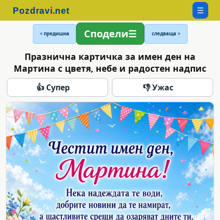
☰
Сподели
< предишна
следваща >
Празнична картичка за имен ден на
Мартина с цветя, небе и радостен надпис
👍 Супер
👎 Ужас