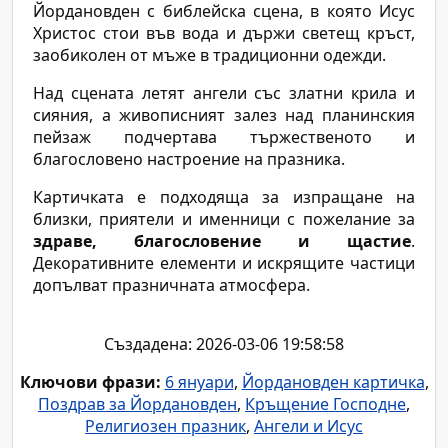
Йордановден с библейска сцена, в която Исус
Христос стои във вода и държи светещ кръст,
заобиколен от мъже в традиционни одежди.
Над сцената летят ангели със златни крила и
сияния, а живописният залез над планинския
пейзаж подчертава тържественото и
благословено настроение на празника.
Картичката е подходяща за изпращане на
близки, приятели и именници с пожелание за
здраве, благословение и щастие
.
Декоративните елементи и искрящите частици
допълват празничната атмосфера.
Създадена: 2026-03-06 19:58:58
Ключови фрази:
6 януари
,
Йордановден картичка
,
Поздрав за Йордановден
,
Кръщение Господне
,
Религиозен празник
,
Ангели и Исус