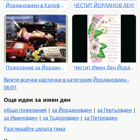
Йордановден в Калофер: Мъжко хоро в ледените води и водосвет на фона на заснежени планини.
ЧЕСТИТ ЙОРДАНОВ ДЕН!
Пожелание за Йордановден!
Честит Имен Ден Йорданка!
Вижте всички картички в категория Йордановден -
06/01
Още идеи за имен ден
общи пожелания
|
за Йордановден
|
за Гергьовден
|
за Ивановден
|
за Тодоровден
|
за Петровден
Разгледайте цялата тема