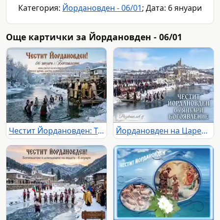
Категория:
Йордановден - 06/01
; Дата: 6 януари
Още картички за Йордановден - 06/01
Честит Йордановден: Традиционно хвърляне на кръста в ледените води на река, празник в заснежено българско село.
Йордановден на Царевец: Мъже скачат за кръста в ледените води на Янтра, празнувайки Богоявление в снежно Велико Търново.