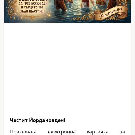
Честит Йордановден!
Празнична електронна картичка за