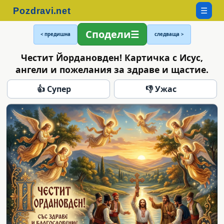
☰
Сподели
< предишна
следваща >
Честит Йордановден! Картичка с Исус,
ангели и пожелания за здраве и щастие.
👍 Супер
👎 Ужас