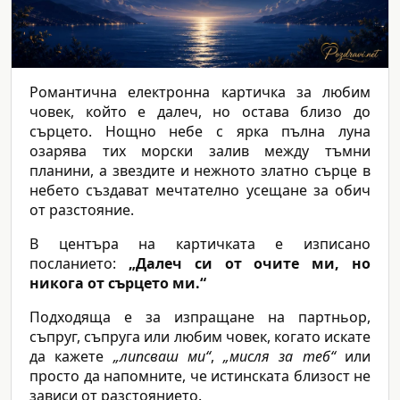
Романтична електронна картичка за любим
човек, който е далеч, но остава близо до
сърцето. Нощно небе с ярка пълна луна
озарява тих морски залив между тъмни
планини, а звездите и нежното златно сърце в
небето създават мечтателно усещане за обич
от разстояние.
В центъра на картичката е изписано
посланието:
„Далеч си от очите ми, но
никога от сърцето ми.“
Подходяща е за изпращане на партньор,
съпруг, съпруга или любим човек, когато искате
да кажете
„липсваш ми“
,
„мисля за теб“
или
просто да напомните, че истинската близост не
зависи от разстоянието.