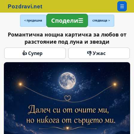
☰
Сподели
< предишна
следваща >
Романтична нощна картичка за любов от
разстояние под луна и звезди
👍 Супер
👎 Ужас