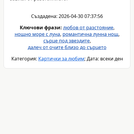
Създадена: 2026-04-30 07:37:56
Ключови фрази:
любов от разстояние
,
нощно море с луна
,
романтична лунна нощ
,
сърце под звездите
,
далеч от очите близо до сърцето
Категория:
Картички за любим
; Дата: всеки ден