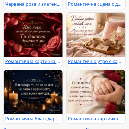
Червена роза и златен любовен цитат върху тъмен елегантен фон
Романтична сцена с две усмихнати чаши кафе и любовен цитат за любим навик
Романтична картичка с роза, червен сатен и послание за докосване на душата
Романтично утро с кафе, роза и любовно послание за любим човек
Романтична благодарност със свещи, златни орнаменти и послание за обич всеки ден
Романтична картичка с преплетени ръце, червени рози и нежно любовно послание