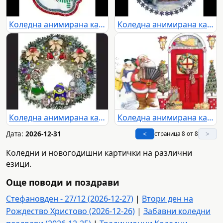
Коледна анимирана картичка2262
Коледна анимирана картичка2266
Коледна анимирана картичка2269
Коледна анимирана картичка2281
Дата:
2026-12-31
<
>
страница 8 от 8
Коледни и новогодишни картички на различни
езици.
Още поводи и поздрави
Стефановден - 27/12 (2026-12-27)
|
Втори ден на
Рождество Христово (2026-12-26)
|
Забавни коледни