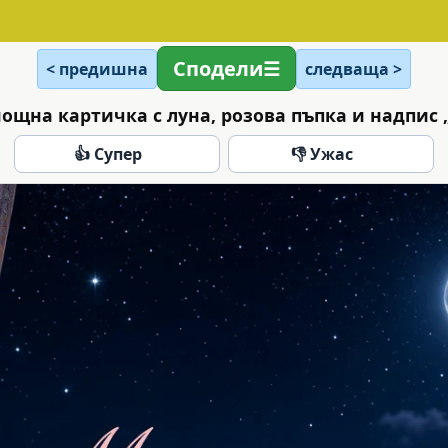
Сподели
< предишна
следваща >
щна картичка с луна, розова пъпка и надпис 
👍 Супер
👎 Ужас