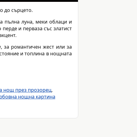
о до сърцето.
а пълна луна, меки облаци и
 перде и перваза със златист
акцент.
н
, за романтичен жест или за
зстояние и топлина в нощната
а нощ през прозорец
,
юбовна нощна картина