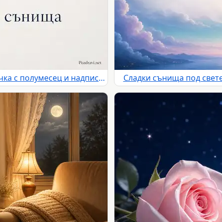
Минималистична нощна картичка с полумесец и надпис „Щастливи сънища“
Сладки сънища под свет