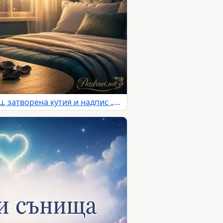
Лека нощ с лунен прозорец, затворена кутия и надпис „Утре ще е светло“