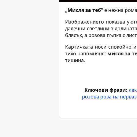
„Мисля за теб“
е нежна роман
Изображението показва уюте
далечни светлини в долината
блясък, а розова пъпка с лис
Картичката носи спокойно 
тихо напомняне:
мисля за т
тишина.
Ключови фрази:
лек
розова роза на перваз