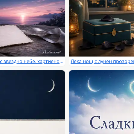
Нежна картичка за лека нощ със звездно небе, хартиено сърце и надпис за сладки сънища