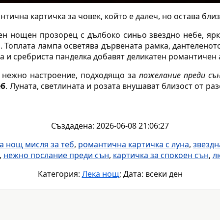
тична картичка за човек, който е далеч, но остава близ
н нощен прозорец с дълбоко синьо звездно небе, ярк
. Топлата лампа осветява дървената рамка, дантеленото
та и сребриста панделка добавят деликатен романтичен 
и нежно настроение, подходящо за
пожелание преди съ
еб
. Луната, светлината и розата внушават близост от ра
Създадена: 2026-06-08 21:06:27
а нощ мисля за теб
,
романтична картичка с луна
,
звездн
,
нежно послание преди сън
,
картичка за спокоен сън
,
л
Категория:
Лека нощ
; Дата: всеки ден