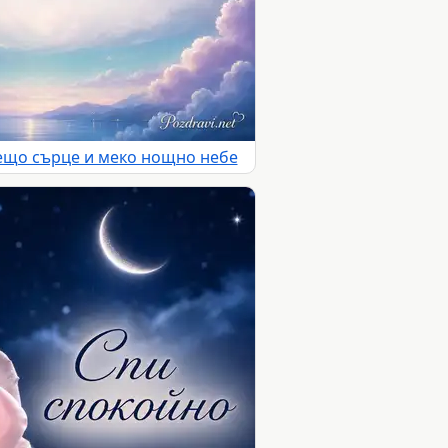
ещо сърце и меко нощно небе