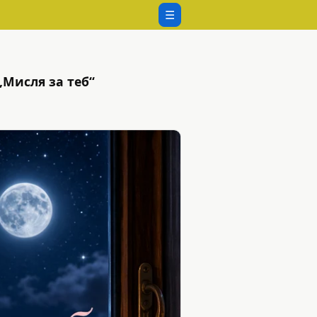
☰
„Мисля за теб“