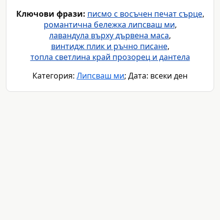
Ключови фрази:
писмо с восъчен печат сърце
,
романтична бележка липсваш ми
,
лавандула върху дървена маса
,
винтидж плик и ръчно писане
,
топла светлина край прозорец и дантела
Категория:
Липсваш ми
; Дата: всеки ден