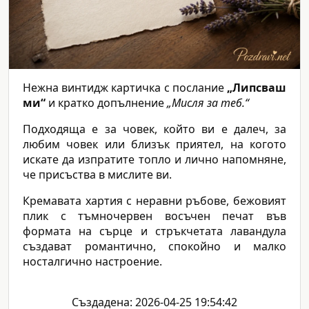
Нежна винтидж картичка с послание
„Липсваш
ми“
и кратко допълнение
„Мисля за теб.“
Подходяща е за човек, който ви е далеч, за
любим човек или близък приятел, на когото
искате да изпратите топло и лично напомняне,
че присъства в мислите ви.
Кремавата хартия с неравни ръбове, бежовият
плик с тъмночервен восъчен печат във
формата на сърце и стръкчетата лавандула
създават романтично, спокойно и малко
носталгично настроение.
Създадена: 2026-04-25 19:54:42