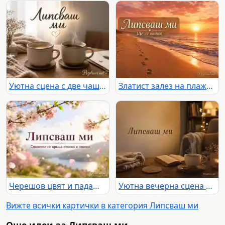
Уютна сцена с две чаши кафе, пара и послание „Липсваш ми“ в топла домашна светлина
Златист залез на плажа със следи в пясъка и надпис „Липсваш ми“ и „Ще се видим“
Черешов цвят и падащи листенца над езеро и планини с надпис „Липсваш ми“ и „Споменът се връща отново и отново.“
Уютна вечерна сцена с чай, книга и послание „Липсваш ми“ в топла домашна атмосфера
Вижте всички картички в категория Липсваш ми