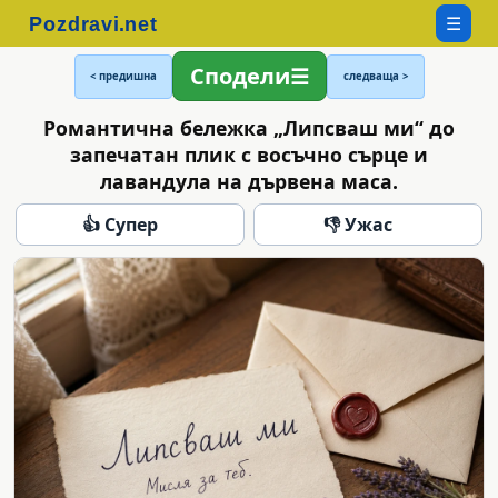
☰
Сподели
< предишна
следваща >
Романтична бележка „Липсваш ми“ до
запечатан плик с восъчно сърце и
лавандула на дървена маса.
👍 Супер
👎 Ужас