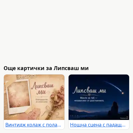
Още картички за Липсваш ми
Винтидж колаж с полароид и сухи цветя с надпис „Липсваш ми“ и „Благодаря ти за спомените“
Нощна сцена с падаща звезда и послание „Липсваш ми“ за мисълта, която преодолява разстоянието