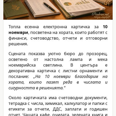
Топла есенна електронна картичка за
10
ноември
, посветена на хората, които работят с
финанси, счетоводство, отчети и отговорни
решения.
Сцената показва уютно бюро до прозорец,
осветено от настолна лампа и мека
ноемврийска светлина. В центъра е
декоративна картичка с листни орнаменти и
послание:
„На 10 ноември благодарим на
хората, които пазят реда в числата и
сигурността в решенията.“
Около картичката има счетоводни документи,
тетрадка с числа, химикал, калкулатор и папки с
етикети за отчети, ДДС, заплати и годишен
отчет. Чашата кафе, очилата, зелената книга и