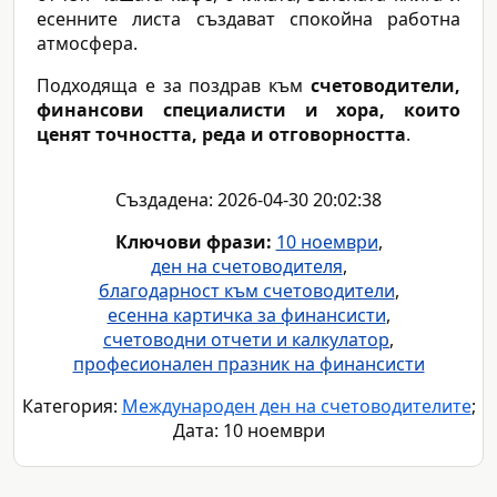
есенните листа създават спокойна работна
атмосфера.
Подходяща е за поздрав към
счетоводители,
финансови специалисти и хора, които
ценят точността, реда и отговорността
.
Създадена: 2026-04-30 20:02:38
Ключови фрази:
10 ноември
,
ден на счетоводителя
,
благодарност към счетоводители
,
есенна картичка за финансисти
,
счетоводни отчети и калкулатор
,
професионален празник на финансисти
Категория:
Международен ден на счетоводителите
;
Дата: 10 ноември