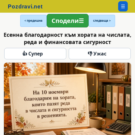
☰
Сподели
< предишна
следваща >
Есенна благодарност към хората на числата,
реда и финансовата сигурност
👍 Супер
👎 Ужас