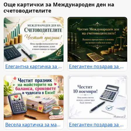
Още картички за Международен ден на
счетоводителите
Елегантна картичка за Международния ден на счетоводителите с финансови символи и празничен надпис
Елегантен поздрав за Международния ден на счетоводителите със златни финансови символи
Весела картичка за майсторите на баланса, сроковете и Excel чудесата
Елегантен поздрав за 10 ноември със счетоводна тема, калкулатор, документи и пожелание за признат труд