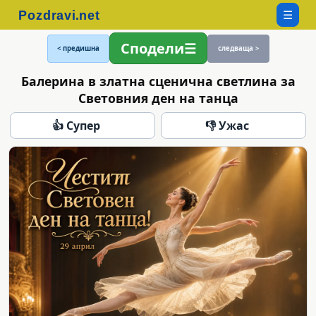
☰
Сподели
< предишна
следваща >
Балерина в златна сценична светлина за
Световния ден на танца
👍 Супер
👎 Ужас