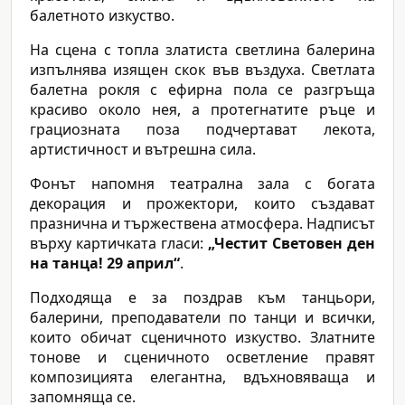
балетното изкуство.
На сцена с топла златиста светлина балерина
изпълнява изящен скок във въздуха. Светлата
балетна рокля с ефирна пола се разгръща
красиво около нея, а протегнатите ръце и
грациозната поза подчертават лекота,
артистичност и вътрешна сила.
Фонът напомня театрална зала с богата
декорация и прожектори, които създават
празнична и тържествена атмосфера. Надписът
върху картичката гласи:
„Честит Световен ден
на танца! 29 април“
.
Подходяща е за поздрав към танцьори,
балерини, преподаватели по танци и всички,
които обичат сценичното изкуство. Златните
тонове и сценичното осветление правят
композицията елегантна, вдъхновяваща и
запомняща се.