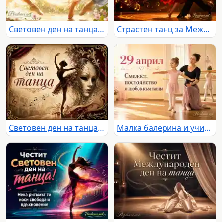
Световен ден на танца с балерини, цветя и сияен празничен надпис
Страстен танц за Международния ден на танца със златна сцена и празничен надпис
Световен ден на танца с балерина, театрална маска и музикални ноти
Малка балерина и учителка в слънчева зала за 29 април, ден на танца