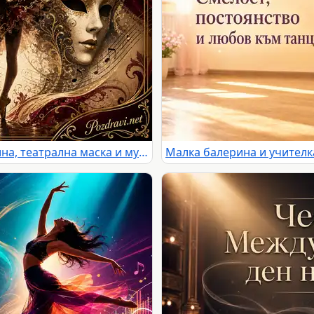
Световен ден на танца с балерина, театрална маска и музикални ноти