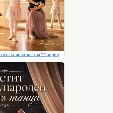
Малка балерина и учителка в слънчева зала за 29 април, ден на танца