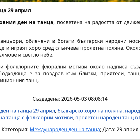
ца 29 април
овния ден на танца
, посветена на радостта от движ
анцьори, облечени в богати български народни носи
це и играят хоро сред слънчева пролетна поляна. Около
ълмове и светло небе.
 и фолклорните флорални мотиви около надписа съ
Подходяща е за поздрав към близки, приятели, танц
диционния танц.
Създадена: 2026-05-03 08:08:14
ден на танца 29 април
,
българско хоро на поляна
,
народ
на танца с фолклорни мотиви
,
пролетен народен танц в
Категория:
Международен ден на танца
; Дата: 29 април