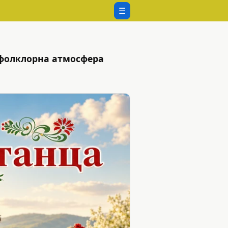
☰
а фолклорна атмосфера