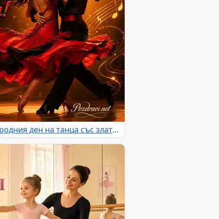
Страстен танц за Международния ден на танца със златна сцена и празничен надпис