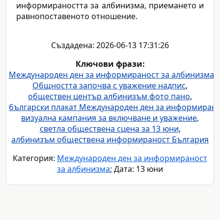
информираността за албинизма, приемането и
равнопоставеното отношение.
Създадена: 2026-06-13 17:31:26
Ключови фрази:
Международен ден за информираност за албинизма 
Общността започва с уважение надпис
,
обществен център албинизъм фото пано
,
български плакат Международен ден за информиранос
визуална кампания за включване и уважение
,
светла обществена сцена за 13 юни
,
албинизъм обществена информираност България
Категория:
Международен ден за информираност
за албинизма
; Дата: 13 юни