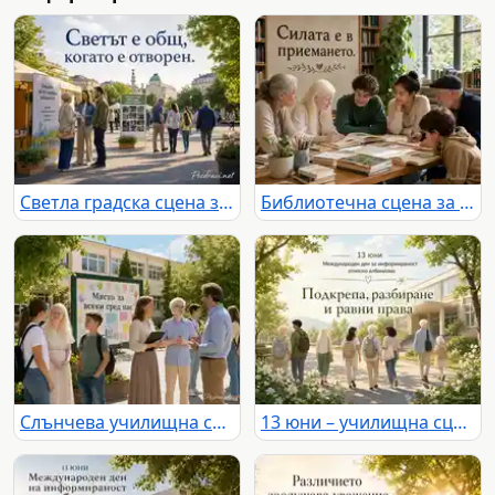
Светла градска сцена за 13 юни с послание за откритост и общност
Библиотечна сцена за 13 юни с надпис „Силата е в приемането.“
Слънчева училищна сцена за 13 юни с надпис „Място за всеки сред нас“
13 юни – училищна сцена с послание за подкрепа, разбиране и равни права