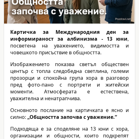
Картичка за Международния ден за
информираност за албинизма - 13 юни
,
посветена на уважението, видимостта и
човешкото присъствие в общността.
Изображението показва светъл обществен
център с топла следобедна светлина, големи
прозорци и спокойна група хора в разговор
пред фото-пано с портрети и житейски
моменти. Атмосферата е естествена,
уважителна и ненатрапчива.
Основното послание на картичката е ясно и
силно:
„Общността започва с уважение.“
Подходяща е за споделяне на 13 юни с хора,
организации и общности, които подкрепят