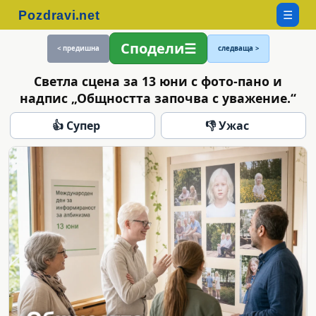
☰
Сподели
< предишна
следваща >
Светла сцена за 13 юни с фото-пано и
надпис „Общността започва с уважение.“
👍 Супер
👎 Ужас