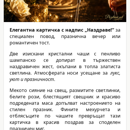
Елегантна картичка с надпис „Наздраве!“
за
специален повод, празнична вечер или
романтичен тост.
Две изискани кристални чаши с пенливо
шампанско се допират в тържествен
наздравичен жест, окъпани в топла златиста
светлина. Атмосферата носи усещане за
лукс,
уют и празничност
.
Мекото сияние на свещ, размитите светлинки,
белите рози, блестящият свещник и красиво
подредената маса допълват настроението на
стилен празник. Фините мехурчета и
отблясъците по чашите превръщат тази
картичка в красив поздрав за споделен
празничен миг.