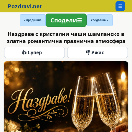
☰
Сподели
< предишна
следваща >
Наздраве с кристални чаши шампанско в
златна романтична празнична атмосфера
👍 Супер
👎 Ужас