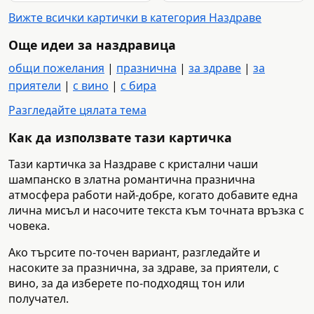
Вижте всички картички в категория Наздраве
Още идеи за наздравица
общи пожелания
|
празнична
|
за здраве
|
за
приятели
|
с вино
|
с бира
Разгледайте цялата тема
Как да използвате тази картичка
Тази картичка за Наздраве с кристални чаши
шампанско в златна романтична празнична
атмосфера работи най-добре, когато добавите една
лична мисъл и насочите текста към точната връзка с
човека.
Ако търсите по-точен вариант, разгледайте и
насоките за празнична, за здраве, за приятели, с
вино, за да изберете по-подходящ тон или
получател.