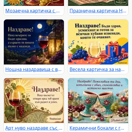
Мозаечна картичка с рубинен бокал, грозде и пожелание за наздраве
Празнична картичка Наздраве с вино, грозде, слънчоглед и пожелание за здраве
Нощна наздравица с вино, фенер и пожелание за красиви вечери
Весела картичка за наздраве с пенлива напитка, грозде и подарък
Арт нуво наздраве със златно слънце, вино и пожелание за късмет
Керамични бокали с грозде и цветя за наздраве