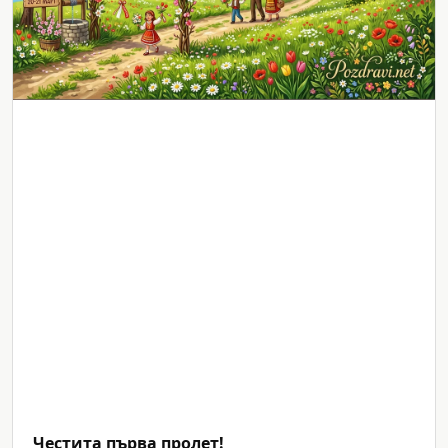
Честита първа пролет!