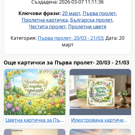
Създадена: 2026-03-07 11:11:36
Ключови фрази:
20 март
,
Първа пролет
,
Пролетна картичка
,
Българска пролет
,
Честита пролет
,
Пролетни цветя
Категория:
Първа пролет- 20/03 - 21/03
; Дата: 20
март
Още картички за Първа пролет- 20/03 - 21/03
Цветна картичка за Първа пролет
Илюстрована картичка "Честита Първа Пролет" с кокичета