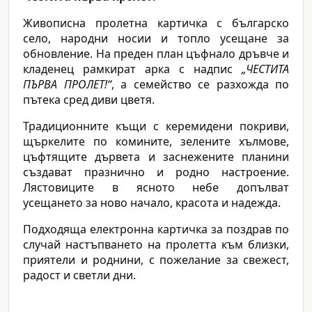
Живописна пролетна картичка с българско
село, народни носии и топло усещане за
обновление. На преден план цъфнало дръвче и
кладенец рамкират арка с надпис
„ЧЕСТИТА
ПЪРВА ПРОЛЕТ!“
, а семейство се разхожда по
пътека сред диви цветя.
Традиционните къщи с керемидени покриви,
щъркелите по комините, зелените хълмове,
цъфтящите дървета и заснежените планини
създават празнично и родно настроение.
Лястовиците в ясното небе допълват
усещането за ново начало, красота и надежда.
Подходяща електронна картичка за поздрав по
случай настъпването на пролетта към близки,
приятели и роднини, с пожелание за свежест,
радост и светли дни.