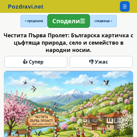
☰
Сподели
< предишна
следваща >
Честита Първа Пролет: Българска картичка с
цъфтяща природа, село и семейство в
народни носии.
👍 Супер
👎 Ужас